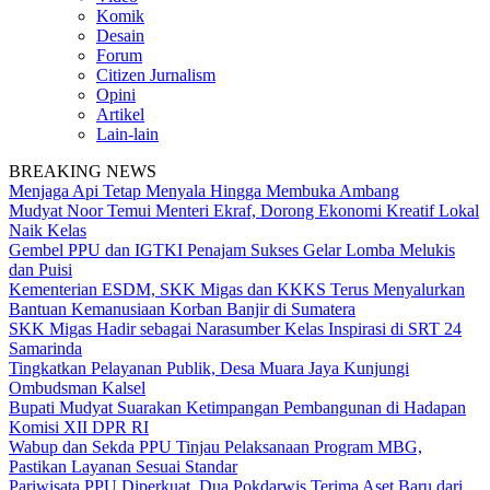
Komik
Desain
Forum
Citizen Jurnalism
Opini
Artikel
Lain-lain
BREAKING NEWS
Menjaga Api Tetap Menyala Hingga Membuka Ambang
Mudyat Noor Temui Menteri Ekraf, Dorong Ekonomi Kreatif Lokal
Naik Kelas
Gembel PPU dan IGTKI Penajam Sukses Gelar Lomba Melukis
dan Puisi
Kementerian ESDM, SKK Migas dan KKKS Terus Menyalurkan
Bantuan Kemanusiaan Korban Banjir di Sumatera
SKK Migas Hadir sebagai Narasumber Kelas Inspirasi di SRT 24
Samarinda
Tingkatkan Pelayanan Publik, Desa Muara Jaya Kunjungi
Ombudsman Kalsel
Bupati Mudyat Suarakan Ketimpangan Pembangunan di Hadapan
Komisi XII DPR RI
Wabup dan Sekda PPU Tinjau Pelaksanaan Program MBG,
Pastikan Layanan Sesuai Standar
Pariwisata PPU Diperkuat, Dua Pokdarwis Terima Aset Baru dari