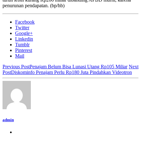
penurunan pendapatan. (bp/hb)
Facebook
Twitter
Google+
Linkedin
Tumblr
Pinterest
Mail
Previous Post
Penajam Belum Bisa Lunasi Utang Rp105 Miliar
Next
Post
Diskominfo Penajam Perlu Rp180 Juta Pindahkan Videotron
admin