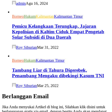
admin
Agu 16, 2024
Borneo
Hukum
Kalimantan
Kalimantan Timur
Pemicu Kelangkaan Terungkap, Jajaran
Kepolisian di Kaltim Ciduk Empat Pengetab
Solar Subsidi di Dua Daerah
Roy Siburian
Mar 31, 2022
Borneo
Hukum
Kalimantan Timur
Tambang Liar di Tahura Digerebek,
Penambang Mengaku dibekingi Kasum TNI
Roy Siburian
Mar 25, 2022
Berlanggan Email
Jika Anda menyukai Artikel di blog ini, Silahkan klik disini untuk
berlangganan gratis via email, dengan begitu Anda akan mendapat