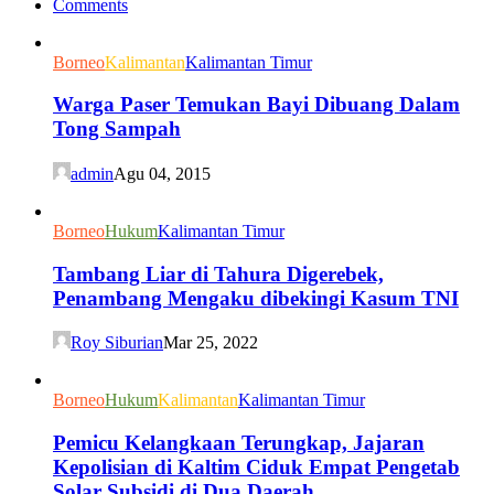
Comments
Borneo
Kalimantan
Kalimantan Timur
Warga Paser Temukan Bayi Dibuang Dalam
Tong Sampah
admin
Agu 04, 2015
Borneo
Hukum
Kalimantan Timur
Tambang Liar di Tahura Digerebek,
Penambang Mengaku dibekingi Kasum TNI
Roy Siburian
Mar 25, 2022
Borneo
Hukum
Kalimantan
Kalimantan Timur
Pemicu Kelangkaan Terungkap, Jajaran
Kepolisian di Kaltim Ciduk Empat Pengetab
Solar Subsidi di Dua Daerah