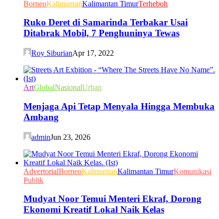
Borneo
Kalimantan
Kalimantan Timur
Terheboh
Ruko Deret di Samarinda Terbakar Usai
Ditabrak Mobil, 7 Penghuninya Tewas
Roy Siburian
Apr 17, 2022
Art
Global
Nasional
Urban
Menjaga Api Tetap Menyala Hingga Membuka
Ambang
admin
Jun 23, 2026
Advertorial
Borneo
Kalimantan
Kalimantan Timur
Komunikasi
Publik
Mudyat Noor Temui Menteri Ekraf, Dorong
Ekonomi Kreatif Lokal Naik Kelas