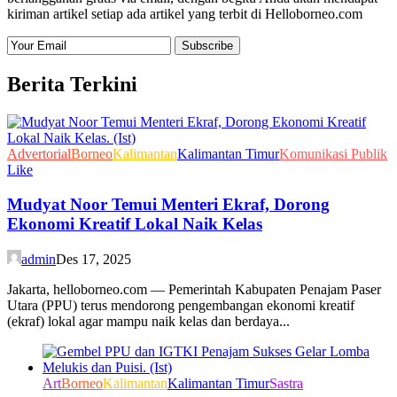
kiriman artikel setiap ada artikel yang terbit di Helloborneo.com
Berita Terkini
Advertorial
Borneo
Kalimantan
Kalimantan Timur
Komunikasi Publik
Like
Mudyat Noor Temui Menteri Ekraf, Dorong
Ekonomi Kreatif Lokal Naik Kelas
admin
Des 17, 2025
Jakarta, helloborneo.com — Pemerintah Kabupaten Penajam Paser
Utara (PPU) terus mendorong pengembangan ekonomi kreatif
(ekraf) lokal agar mampu naik kelas dan berdaya...
Art
Borneo
Kalimantan
Kalimantan Timur
Sastra