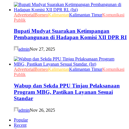
Advertorial
Borneo
Kalimantan
Kalimantan Timur
Komunikasi
Publik
Bupati Mudyat Suarakan Ketimpangan
Pembangunan di Hadapan Komisi XII DPR RI
admin
Nov 27, 2025
Advertorial
Borneo
Kalimantan
Kalimantan Timur
Komunikasi
Publik
Wabup dan Sekda PPU Tinjau Pelaksanaan
Program MBG, Pastikan Layanan Sesuai
Standar
admin
Nov 26, 2025
Popular
Recent