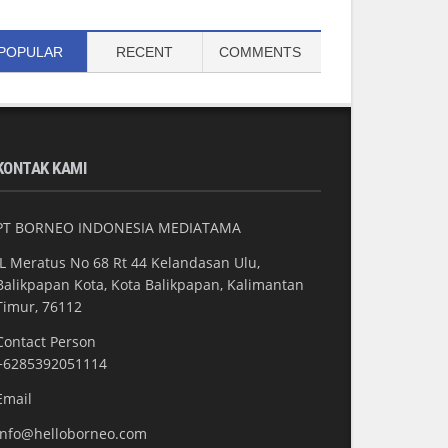
POPULAR
RECENT
COMMENTS
KONTAK KAMI
PT BORNEO INDONESIA MEDIATAMA
JL Meratus No 68 Rt 44 Kelandasan Ulu,
Balikpapan Kota, Kota Balikpapan, Kalimantan
Timur, 76112
Contact Person
+6285392051114
Email
info@helloborneo.com