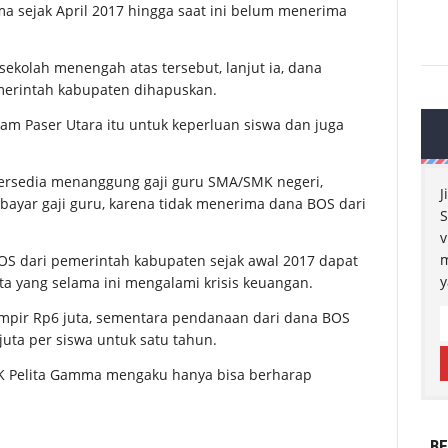
a sejak April 2017 hingga saat ini belum menerima
kolah menengah atas tersebut, lanjut ia, dana
merintah kabupaten dihapuskan.
am Paser Utara itu untuk keperluan siswa dan juga
bersedia menanggung gaji guru SMA/SMK negeri,
J
yar gaji guru, karena tidak menerima dana BOS dari
S
v
m
 dari pemerintah kabupaten sejak awal 2017 dapat
y
 yang selama ini mengalami krisis keuangan.
pir Rp6 juta, sementara pendanaan dari dana BOS
uta per siswa untuk satu tahun.
MK Pelita Gamma mengaku hanya bisa berharap
BE