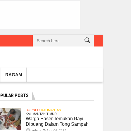
reatif Lokal Naik Kelas
Gembel PPU dan IGTKI Penajam Sukses Gelar L
RAGAM
PULAR POSTS
BORNEO
KALIMANTAN
KALIMANTAN TIMUR
Warga Paser Temukan Bayi
Dibuang Dalam Tong Sampah
Admin
Agu 04, 2015