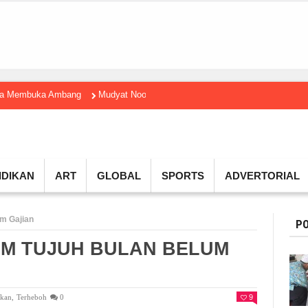
gga Membuka Ambang
Mudyat Noor Temui Menteri Ekraf, Dorong Ekonomi K
IDIKAN
ART
GLOBAL
SPORTS
ADVERTORIAL
m Gajian
PO
M TUJUH BULAN BELUM
ikan
,
Terheboh
0
9