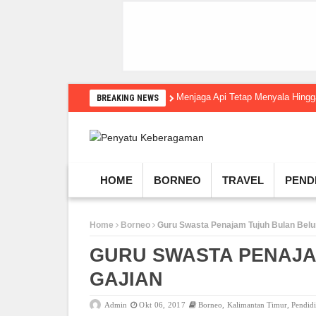
Menjaga Api Tetap Menyala Hin
BREAKING NEWS
HOME
BORNEO
TRAVEL
PEND
Home
Borneo
Guru Swasta Penajam Tujuh Bulan Belu
GURU SWASTA PENAJA
GAJIAN
Admin
Okt 06, 2017
Borneo
,
Kalimantan Timur
,
Pendid