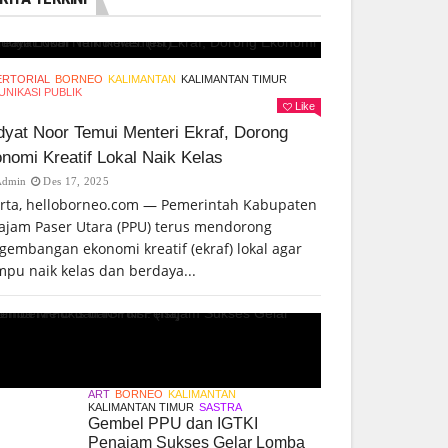
ERTORIAL
BORNEO
KALIMANTAN
KALIMANTAN TIMUR
NIKASI PUBLIK
Like
yat Noor Temui Menteri Ekraf, Dorong
nomi Kreatif Lokal Naik Kelas
Admin
Des 17, 2025
arta, helloborneo.com — Pemerintah Kabupaten
ajam Paser Utara (PPU) terus mendorong
gembangan ekonomi kreatif (ekraf) lokal agar
pu naik kelas dan berdaya...
ART
BORNEO
KALIMANTAN
KALIMANTAN TIMUR
SASTRA
Gembel PPU dan IGTKI
Penajam Sukses Gelar Lomba