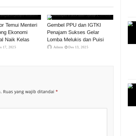
r Temui Menteri
Gembel PPU dan IGTKI
ong Ekonomi
Penajam Sukses Gelar
al Naik Kelas
Lomba Melukis dan Puisi
s 17, 2025
Admin
Des 13, 2025
.
Ruas yang wajib ditandai
*