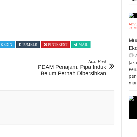
ADV
KOMU
Mud
NKEDIN
TUMBLR
PINTEREST
MAIL
Eko
Next Post
Jak
PDAM Penajam: Pipa Induk
Pen
Belum Pernah Dibersihkan
pen
mam