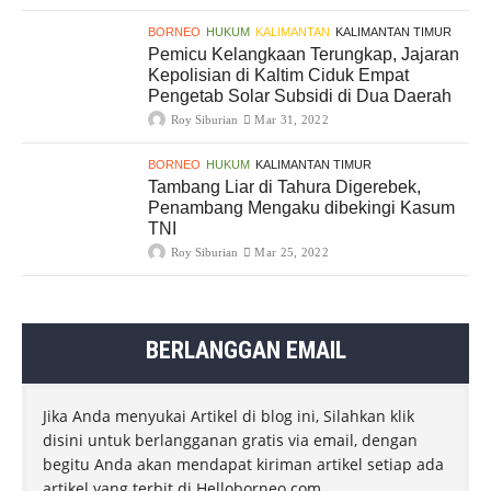
BORNEO
HUKUM
KALIMANTAN
KALIMANTAN TIMUR
Pemicu Kelangkaan Terungkap, Jajaran
Kepolisian di Kaltim Ciduk Empat
Pengetab Solar Subsidi di Dua Daerah
Roy Siburian
Mar 31, 2022
BORNEO
HUKUM
KALIMANTAN TIMUR
Tambang Liar di Tahura Digerebek,
Penambang Mengaku dibekingi Kasum
TNI
Roy Siburian
Mar 25, 2022
BERLANGGAN EMAIL
Jika Anda menyukai Artikel di blog ini, Silahkan klik
disini untuk berlangganan gratis via email, dengan
begitu Anda akan mendapat kiriman artikel setiap ada
artikel yang terbit di Helloborneo.com