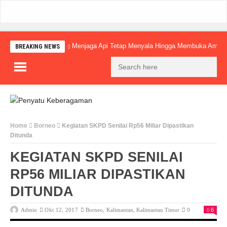
Menjaga Api Tetap Menyala Hingga Membuka Amba
BREAKING NEWS
Home
Borneo
Kegiatan SKPD Senilai Rp56 Miliar Dipastikan
Ditunda
KEGIATAN SKPD SENILAI
RP56 MILIAR DIPASTIKAN
DITUNDA
Admin
Okt 12, 2017
Borneo
,
Kalimantan
,
Kalimantan Timur
0
6