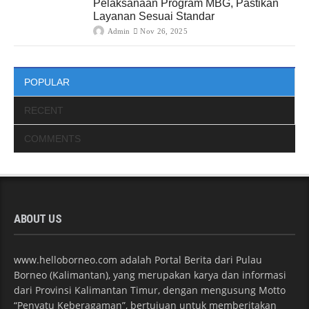
Pelaksanaan Program MBG, Pastikan
Layanan Sesuai Standar
Admin
Nov 26, 2025
POPULAR
RECENT
COMMENTS
ABOUT US
www.helloborneo.com adalah Portal Berita dari Pulau
Borneo (Kalimantan), yang merupakan karya dan informasi
dari Provinsi Kalimantan Timur, dengan mengusung Motto
“Penyatu Keberagaman”, bertujuan untuk memberitakan