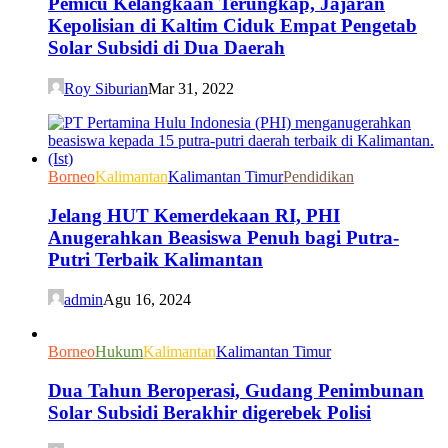
Pemicu Kelangkaan Terungkap, Jajaran
Kepolisian di Kaltim Ciduk Empat Pengetab
Solar Subsidi di Dua Daerah
Roy Siburian
Mar 31, 2022
Borneo
Kalimantan
Kalimantan Timur
Pendidikan
Jelang HUT Kemerdekaan RI, PHI
Anugerahkan Beasiswa Penuh bagi Putra-
Putri Terbaik Kalimantan
admin
Agu 16, 2024
Borneo
Hukum
Kalimantan
Kalimantan Timur
Dua Tahun Beroperasi, Gudang Penimbunan
Solar Subsidi Berakhir digerebek Polisi