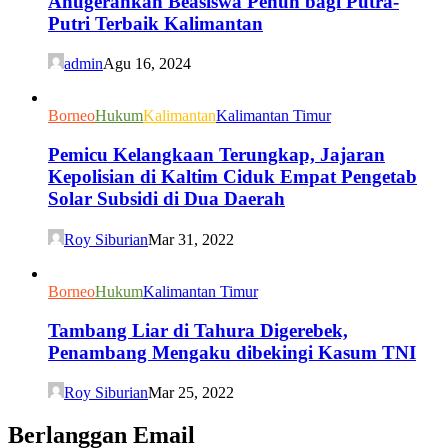
Anugerahkan Beasiswa Penuh bagi Putra-
Putri Terbaik Kalimantan
admin
Agu 16, 2024
Borneo
Hukum
Kalimantan
Kalimantan Timur
Pemicu Kelangkaan Terungkap, Jajaran
Kepolisian di Kaltim Ciduk Empat Pengetab
Solar Subsidi di Dua Daerah
Roy Siburian
Mar 31, 2022
Borneo
Hukum
Kalimantan Timur
Tambang Liar di Tahura Digerebek,
Penambang Mengaku dibekingi Kasum TNI
Roy Siburian
Mar 25, 2022
Berlanggan Email