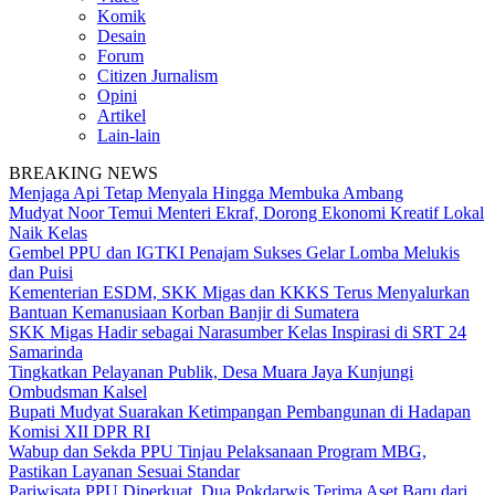
Komik
Desain
Forum
Citizen Jurnalism
Opini
Artikel
Lain-lain
BREAKING NEWS
Menjaga Api Tetap Menyala Hingga Membuka Ambang
Mudyat Noor Temui Menteri Ekraf, Dorong Ekonomi Kreatif Lokal
Naik Kelas
Gembel PPU dan IGTKI Penajam Sukses Gelar Lomba Melukis
dan Puisi
Kementerian ESDM, SKK Migas dan KKKS Terus Menyalurkan
Bantuan Kemanusiaan Korban Banjir di Sumatera
SKK Migas Hadir sebagai Narasumber Kelas Inspirasi di SRT 24
Samarinda
Tingkatkan Pelayanan Publik, Desa Muara Jaya Kunjungi
Ombudsman Kalsel
Bupati Mudyat Suarakan Ketimpangan Pembangunan di Hadapan
Komisi XII DPR RI
Wabup dan Sekda PPU Tinjau Pelaksanaan Program MBG,
Pastikan Layanan Sesuai Standar
Pariwisata PPU Diperkuat, Dua Pokdarwis Terima Aset Baru dari