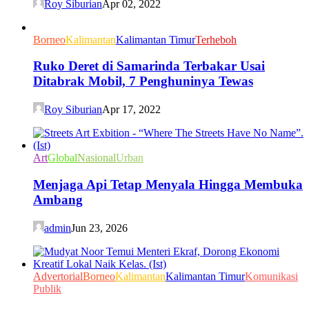
Roy Siburian
Apr 02, 2022
Borneo
Kalimantan
Kalimantan Timur
Terheboh
Ruko Deret di Samarinda Terbakar Usai
Ditabrak Mobil, 7 Penghuninya Tewas
Roy Siburian
Apr 17, 2022
Art
Global
Nasional
Urban
Menjaga Api Tetap Menyala Hingga Membuka
Ambang
admin
Jun 23, 2026
Advertorial
Borneo
Kalimantan
Kalimantan Timur
Komunikasi
Publik