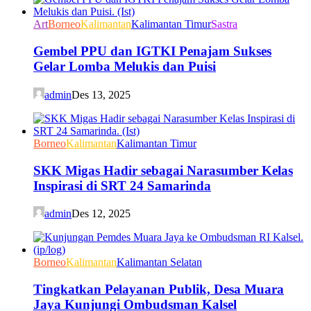
Art
Borneo
Kalimantan
Kalimantan Timur
Sastra
Gembel PPU dan IGTKI Penajam Sukses
Gelar Lomba Melukis dan Puisi
admin
Des 13, 2025
Borneo
Kalimantan
Kalimantan Timur
SKK Migas Hadir sebagai Narasumber Kelas
Inspirasi di SRT 24 Samarinda
admin
Des 12, 2025
Borneo
Kalimantan
Kalimantan Selatan
Tingkatkan Pelayanan Publik, Desa Muara
Jaya Kunjungi Ombudsman Kalsel