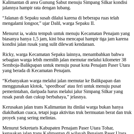
Kalimantan di area Gunung Sabut menuju Simpang Silkar kondisi
jalannya hampir rata dengan lubang.
“Jalanan di Sepaku susah dilalui karena di beberapa ruas telah
mengalami longsor,” ujar Dalil, warga Sepaku II.
Menurut ia, waktu tempuh untuk menuju Kecamatan Penajam yang
biasanya hanya 1,5 jam, kini bisa mencapai hampir tiga jam karena
kondisi jalan rusak yang sulit dilewati kendaraan.
Ricky, warga Kecamatan Sepaku lainnya, menambahkan bahwa
sebagian warga lebih memilih jalan memutar melalui kilometer 38
Semboja-Balikpapan untuk menuju pusat kota Penajam Paser Utara
yang berada di Kecamatan Penajam.
“Kebanyakan warga melalui jalan memutar ke Balikpapan dan
menggunakan klotok, ‘speedboat’ atau feri untuk menuju pusat
pemerintahan, daripada harus melalui jalur Simpang Silkar yang
rusak parah dan cukup berbahaya,” jelasnya.
Kerusakan jalan trans Kalimantan itu dinilai warga bukan hanya
diakibatkan cuaca, tetapi juga aktivitas truk bermuatan berat dan truk
proyek yang sering melintas.
Menurut Sekretaris Kabupaten Penajam Paser Utara Tohar,
kerusakan jalan trans Kalimantan di wilayah Penajam Paser Utara