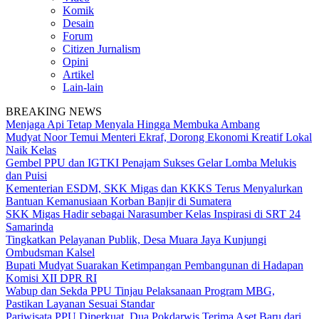
Komik
Desain
Forum
Citizen Jurnalism
Opini
Artikel
Lain-lain
BREAKING NEWS
Menjaga Api Tetap Menyala Hingga Membuka Ambang
Mudyat Noor Temui Menteri Ekraf, Dorong Ekonomi Kreatif Lokal
Naik Kelas
Gembel PPU dan IGTKI Penajam Sukses Gelar Lomba Melukis
dan Puisi
Kementerian ESDM, SKK Migas dan KKKS Terus Menyalurkan
Bantuan Kemanusiaan Korban Banjir di Sumatera
SKK Migas Hadir sebagai Narasumber Kelas Inspirasi di SRT 24
Samarinda
Tingkatkan Pelayanan Publik, Desa Muara Jaya Kunjungi
Ombudsman Kalsel
Bupati Mudyat Suarakan Ketimpangan Pembangunan di Hadapan
Komisi XII DPR RI
Wabup dan Sekda PPU Tinjau Pelaksanaan Program MBG,
Pastikan Layanan Sesuai Standar
Pariwisata PPU Diperkuat, Dua Pokdarwis Terima Aset Baru dari