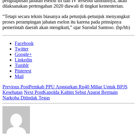
penghapusan jabatan eselon III dan IV tersebut tambahnya, akan
dilaksanakan pertengahan 2020 diawali di tingkat kementerian.
“Tetapi secara teknis biasanya ada petunjuk-petunjuk menyangkut
proses perampingan jabatan eselon itu karena pada prinsipnya
pemerintah daerah akan mengikuti,” ujar Surodal Santoso.
(bp/hb)
Facebook
Twitter
Google+
Linkedin
Tumblr
Pinterest
Mail
Previous Post
Pemkab PPU Anggarkan Rp40 Miliar Untuk BPJS
Kesehatan
Next Post
Kapolda Kaltim Sebut Aparat Bermain
Narkoba Ditindak Tegas