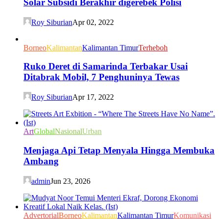
Solar Subsidi Berakhir digerebek Polisi
Roy Siburian
Apr 02, 2022
Borneo
Kalimantan
Kalimantan Timur
Terheboh
Ruko Deret di Samarinda Terbakar Usai
Ditabrak Mobil, 7 Penghuninya Tewas
Roy Siburian
Apr 17, 2022
Art
Global
Nasional
Urban
Menjaga Api Tetap Menyala Hingga Membuka
Ambang
admin
Jun 23, 2026
Advertorial
Borneo
Kalimantan
Kalimantan Timur
Komunikasi