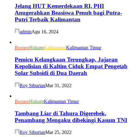
Jelang HUT Kemerdekaan RI, PHI
Anugerahkan Beasiswa Penuh bagi Putra-
Putri Terbaik Kalimantan
admin
Agu 16, 2024
Borneo
Hukum
Kalimantan
Kalimantan Timur
Pemicu Kelangkaan Terungkap, Jajaran
Kepolisian di Kaltim Ciduk Empat Pengetab
Solar Subsidi di Dua Daerah
Roy Siburian
Mar 31, 2022
Borneo
Hukum
Kalimantan Timur
Tambang Liar di Tahura Digerebek,
Penambang Mengaku dibekingi Kasum TNI
Roy Siburian
Mar 25, 2022