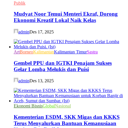
Publik
Mudyat Noor Temui Menteri Ekraf, Dorong
Ekonomi Kreatif Lokal Naik Kelas
admin
Des 17, 2025
Art
Borneo
Kalimantan
Kalimantan Timur
Sastra
Gembel PPU dan IGTKI Penajam Sukses
Gelar Lomba Melukis dan Puisi
admin
Des 13, 2025
Ekonomi Bisnis
Global
Nasional
Kementerian ESDM, SKK Migas dan KKKS
Terus Menyalurkan Bantuan Kemanusiaan