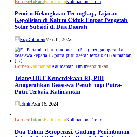
Borneo
Hukum
Kalimantan
Kalimantan Timur
Pemicu Kelangkaan Terungkap, Jajaran
Kepolisian di Kaltim Ciduk Empat Pengetab
Solar Subsidi di Dua Daerah
Roy Siburian
Mar 31, 2022
Borneo
Kalimantan
Kalimantan Timur
Pendidikan
Jelang HUT Kemerdekaan RI, PHI
Anugerahkan Beasiswa Penuh bagi Putra-
Putri Terbaik Kalimantan
admin
Agu 16, 2024
Borneo
Hukum
Kalimantan
Kalimantan Timur
Dua Tahun Beroperasi, Gudang Penimbunan