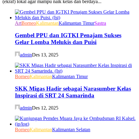
(ekraf) lokal agar mampu naik kelas dan berdaya...
Art
Borneo
Kalimantan
Kalimantan Timur
Sastra
Gembel PPU dan IGTKI Penajam Sukses
Gelar Lomba Melukis dan Puisi
admin
Des 13, 2025
Borneo
Kalimantan
Kalimantan Timur
SKK Migas Hadir sebagai Narasumber Kelas
Inspirasi di SRT 24 Samarinda
admin
Des 12, 2025
Borneo
Kalimantan
Kalimantan Selatan