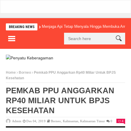
Menjaga Api Tetap Menyala Hingga Membuka Amba
BREAKING NEWS
Home
Borneo
Pemkab PPU Anggarkan Rp40 Miliar Untuk BPJS
Kesehatan
PEMKAB PPU ANGGARKAN
RP40 MILIAR UNTUK BPJS
KESEHATAN
Admin
Des 04, 2019
Borneo
,
Kalimantan
,
Kalimantan Timur
0
4