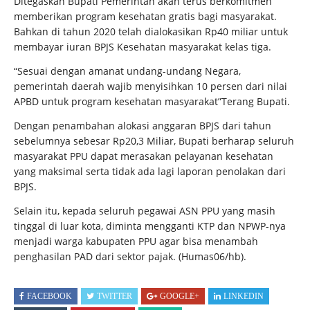
Ditegaskan Bupati Pemerintah akan terus berkomitmen
memberikan program kesehatan gratis bagi masyarakat.
Bahkan di tahun 2020 telah dialokasikan Rp40 miliar untuk
membayar iuran BPJS Kesehatan masyarakat kelas tiga.
“Sesuai dengan amanat undang-undang Negara,
pemerintah daerah wajib menyisihkan 10 persen dari nilai
APBD untuk program kesehatan masyarakat”Terang Bupati.
Dengan penambahan alokasi anggaran BPJS dari tahun
sebelumnya sebesar Rp20,3 Miliar, Bupati berharap seluruh
masyarakat PPU dapat merasakan pelayanan kesehatan
yang maksimal serta tidak ada lagi laporan penolakan dari
BPJS.
Selain itu, kepada seluruh pegawai ASN PPU yang masih
tinggal di luar kota, diminta mengganti KTP dan NPWP-nya
menjadi warga kabupaten PPU agar bisa menambah
penghasilan PAD dari sektor pajak. (Humas06/hb).
FACEBOOK
TWITTER
GOOGLE+
LINKEDIN