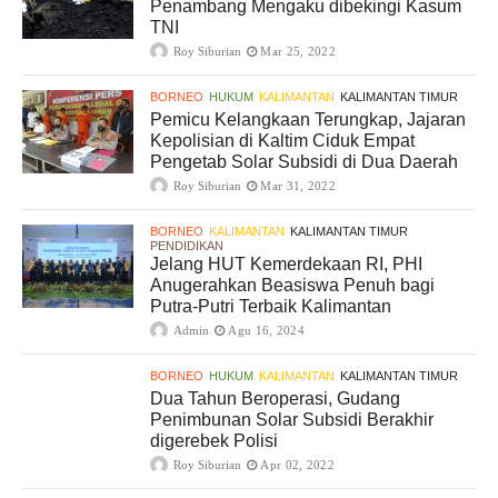
Penambang Mengaku dibekingi Kasum
TNI
Roy Siburian
Mar 25, 2022
BORNEO
HUKUM
KALIMANTAN
KALIMANTAN TIMUR
Pemicu Kelangkaan Terungkap, Jajaran
Kepolisian di Kaltim Ciduk Empat
Pengetab Solar Subsidi di Dua Daerah
Roy Siburian
Mar 31, 2022
BORNEO
KALIMANTAN
KALIMANTAN TIMUR
PENDIDIKAN
Jelang HUT Kemerdekaan RI, PHI
Anugerahkan Beasiswa Penuh bagi
Putra-Putri Terbaik Kalimantan
Admin
Agu 16, 2024
BORNEO
HUKUM
KALIMANTAN
KALIMANTAN TIMUR
Dua Tahun Beroperasi, Gudang
Penimbunan Solar Subsidi Berakhir
digerebek Polisi
Roy Siburian
Apr 02, 2022