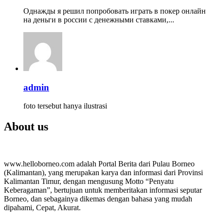
Однажды я решил попробовать играть в покер онлайн
на деньги в россии с денежными ставками,...
admin
foto tersebut hanya ilustrasi
About us
www.helloborneo.com adalah Portal Berita dari Pulau Borneo
(Kalimantan), yang merupakan karya dan informasi dari Provinsi
Kalimantan Timur, dengan mengusung Motto “Penyatu
Keberagaman”, bertujuan untuk memberitakan informasi seputar
Borneo, dan sebagainya dikemas dengan bahasa yang mudah
dipahami, Cepat, Akurat.