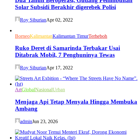
Dua Tahun Beroperasi, Gudang Penimbunan
Solar Subsidi Berakhir digerebek Polisi
Roy Siburian
Apr 02, 2022
Borneo
Kalimantan
Kalimantan Timur
Terheboh
Ruko Deret di Samarinda Terbakar Usai
Ditabrak Mobil, 7 Penghuninya Tewas
Roy Siburian
Apr 17, 2022
Art
Global
Nasional
Urban
Menjaga Api Tetap Menyala Hingga Membuka
Ambang
admin
Jun 23, 2026