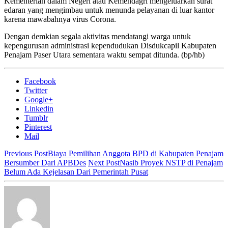
Kementerian dalam Negeri atau Kemendagri mengeluarkan surat
edaran yang mengimbau untuk menunda pelayanan di luar kantor
karena mawabahnya virus Corona.
Dengan demkian segala aktivitas mendatangi warga untuk
kepengurusan administrasi kependudukan Disdukcapil Kabupaten
Penajam Paser Utara sementara waktu sempat ditunda.
(bp/hb)
Facebook
Twitter
Google+
Linkedin
Tumblr
Pinterest
Mail
Previous Post
Biaya Pemilihan Anggota BPD di Kabupaten Penajam
Bersumber Dari APBDes
Next Post
Nasib Proyek NSTP di Penajam
Belum Ada Kejelasan Dari Pemerintah Pusat