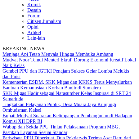
Komik
Desain
Forum
Citizen Jurnalism
Opini
Artikel
Lain-lain
BREAKING NEWS
Menjaga Api Tetap Menyala Hingga Membuka Ambang
Mudyat Noor Temui Menteri Ekraf, Dorong Ekonomi Kreatif Lokal
Naik Kelas
Gembel PPU dan IGTKI Penajam Sukses Gelar Lomba Melukis
dan Puisi
Kementerian ESDM, SKK Migas dan KKKS Terus Menyalurkan
Bantuan Kemanusiaan Korban Banjir di Sumatera
SKK Migas Hadir sebagai Narasumber Kelas Inspirasi di SRT 24
Samarinda
Tingkatkan Pelayanan Publik, Desa Muara Jaya Kunjungi
Ombudsman Kalsel
Bupati Mudyat Suarakan Ketimpangan Pembangunan di Hadapan
Komisi XII DPR RI
Wabup dan Sekda PPU Tinjau Pelaksanaan Program MBG,
Pastikan Layanan Sesuai Standar
Pariwisata PPU Diperkuat, Dua Pokdarwis Terima Aset Baru dari