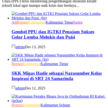
Utara (PPU) terus mendorong pengembangan ekonomi kreatif
(ekraf) lokal agar mampu naik kelas dan berdaya...
Art
Borneo
Kalimantan
Kalimantan Timur
Sastra
Gembel PPU dan IGTKI Penajam Sukses
Gelar Lomba Melukis dan Puisi
admin
Des 13, 2025
Borneo
Kalimantan
Kalimantan Timur
SKK Migas Hadir sebagai Narasumber Kelas
Inspirasi di SRT 24 Samarinda
admin
Des 12, 2025
Borneo
Kalimantan
Kalimantan Selatan