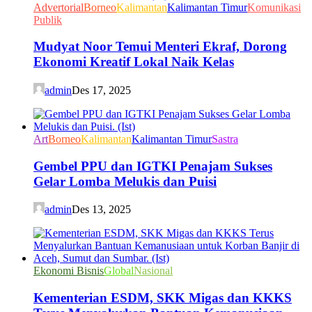
Advertorial
Borneo
Kalimantan
Kalimantan Timur
Komunikasi
Publik
Mudyat Noor Temui Menteri Ekraf, Dorong
Ekonomi Kreatif Lokal Naik Kelas
admin
Des 17, 2025
Art
Borneo
Kalimantan
Kalimantan Timur
Sastra
Gembel PPU dan IGTKI Penajam Sukses
Gelar Lomba Melukis dan Puisi
admin
Des 13, 2025
Ekonomi Bisnis
Global
Nasional
Kementerian ESDM, SKK Migas dan KKKS