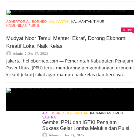
ADVERTORIAL
BORNEO
KALIMANTAN
KALIMANTAN TIMUR
KOMUNIKASI PUBLIK
Like
Mudyat Noor Temui Menteri Ekraf, Dorong Ekonomi
Kreatif Lokal Naik Kelas
Admin
Des 17, 2025
Jakarta, helloborneo.com — Pemerintah Kabupaten Penajam
Paser Utara (PPU) terus mendorong pengembangan ekonomi
kreatif (ekraf) lokal agar mampu naik kelas dan berdaya...
ART
BORNEO
KALIMANTAN
KALIMANTAN TIMUR
SASTRA
Gembel PPU dan IGTKI Penajam
Sukses Gelar Lomba Melukis dan Puisi
Admin
Des 13, 2025