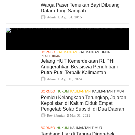
Warga Paser Temukan Bayi Dibuang
Dalam Tong Sampah
Admin
Agu 04, 2015
BORNEO
KALIMANTAN
KALIMANTAN TIMUR
PENDIDIKAN
Jelang HUT Kemerdekaan RI, PHI
Anugerahkan Beasiswa Penuh bagi
Putra-Putri Terbaik Kalimantan
Admin
Agu 16, 2024
BORNEO
HUKUM
KALIMANTAN
KALIMANTAN TIMUR
Pemicu Kelangkaan Terungkap, Jajaran
Kepolisian di Kaltim Ciduk Empat
Pengetab Solar Subsidi di Dua Daerah
Roy Siburian
Mar 31, 2022
BORNEO
HUKUM
KALIMANTAN TIMUR
Tambang Liar di Tahura Digerebek,