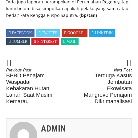
“Ada juga laporan perampokan di Perumahan Regency, tapi
kami belum bisa simpulkan apakah pelaku yang sama atau
beda,” kata Rengga Puspo Saputra.
(bp/tan)
FACEBOOK
TWITTER
GOOGLE+
LINKEDIN
TUMBLR
PINTEREST
MAIL
Previous Post
Next Post
BPBD Penajam
Terduga Kasus
Waspadai
Jembatan
Kebakaran Hutan-
Ekowisata
Lahan Saat Musim
Mangrove Penajam
Kemarau
Dikrimanalisasi
ADMIN