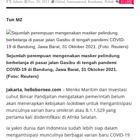
Admin
Nov 29, 2021
Global
,
Internasional
,
Kesehatan
,
Politik
0
LIKE
Tun MZ
Sejumlah perempuan mengenakan masker pelindung
berbelanja di pasar jalan Gasibu di tengah pandemi
COVID-19 di Bandung, Jawa Barat, 31 Oktober 2021.
(Foto: Reuters)
Jakarta, helloborneo.com
– Menko Maritim dan Investasi
Luhut Binsar Pandjaitan mengatakan pemerintah belum
akan menerapkan kebijakan
lockdown
untuk mengantisipasi
munculnya varian baru omikron atau B.1.1.529 yang
pertama kali diidentifikasi di Afrika Selatan.
Ia yakin dunia dan Indonesia sudah lebih siap dalam
mengantisipasi munculnya berbagai varian baru COVID-19