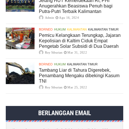
Jelang HUT Kemerdekaan RI, PHI
Anugerahkan Beasiswa Penuh bagi
Putra-Putri Terbaik Kalimantan
Admin
Agu 16, 2024
BORNEO
HUKUM
KALIMANTAN
KALIMANTAN TIMUR
Pemicu Kelangkaan Terungkap, Jajaran
Kepolisian di Kaltim Ciduk Empat
Pengetab Solar Subsidi di Dua Daerah
Roy Siburian
Mar 31, 2022
BORNEO
HUKUM
KALIMANTAN TIMUR
Tambang Liar di Tahura Digerebek,
Penambang Mengaku dibekingi Kasum
TNI
Roy Siburian
Mar 25, 2022
BERLANGGAN EMAIL