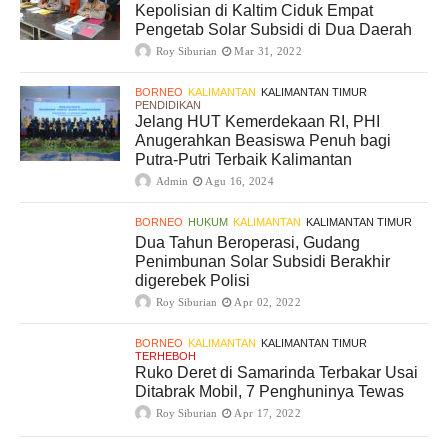
Kepolisian di Kaltim Ciduk Empat
Pengetab Solar Subsidi di Dua Daerah
Roy Siburian
Mar 31, 2022
BORNEO
KALIMANTAN
KALIMANTAN TIMUR
PENDIDIKAN
Jelang HUT Kemerdekaan RI, PHI
Anugerahkan Beasiswa Penuh bagi
Putra-Putri Terbaik Kalimantan
Admin
Agu 16, 2024
BORNEO
HUKUM
KALIMANTAN
KALIMANTAN TIMUR
Dua Tahun Beroperasi, Gudang
Penimbunan Solar Subsidi Berakhir
digerebek Polisi
Roy Siburian
Apr 02, 2022
BORNEO
KALIMANTAN
KALIMANTAN TIMUR
TERHEBOH
Ruko Deret di Samarinda Terbakar Usai
Ditabrak Mobil, 7 Penghuninya Tewas
Roy Siburian
Apr 17, 2022