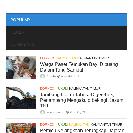
POPULAR
RECENT
COMMENTS
BORNEO
KALIMANTAN
KALIMANTAN TIMUR
Warga Paser Temukan Bayi Dibuang
Dalam Tong Sampah
Admin
Agu 04, 2015
BORNEO
HUKUM
KALIMANTAN TIMUR
Tambang Liar di Tahura Digerebek,
Penambang Mengaku dibekingi Kasum
TNI
Roy Siburian
Mar 25, 2022
BORNEO
HUKUM
KALIMANTAN
KALIMANTAN TIMUR
Pemicu Kelangkaan Terungkap, Jajaran