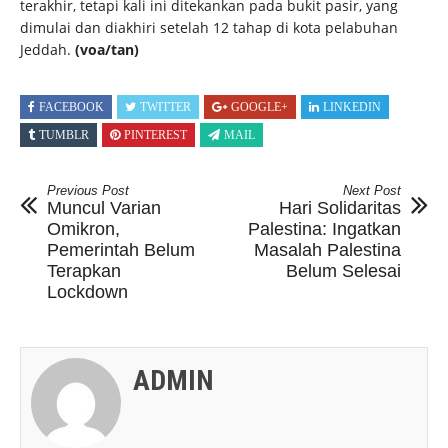
terakhir, tetapi kali ini ditekankan pada bukit pasir, yang
dimulai dan diakhiri setelah 12 tahap di kota pelabuhan
Jeddah.
(voa/tan)
FACEBOOK
TWITTER
GOOGLE+
LINKEDIN
TUMBLR
PINTEREST
MAIL
Previous Post
Next Post
Muncul Varian
Hari Solidaritas
Omikron,
Palestina: Ingatkan
Pemerintah Belum
Masalah Palestina
Terapkan
Belum Selesai
Lockdown
ADMIN