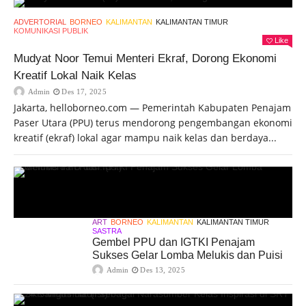
ADVERTORIAL
BORNEO
KALIMANTAN
KALIMANTAN TIMUR
KOMUNIKASI PUBLIK
Like
Mudyat Noor Temui Menteri Ekraf, Dorong Ekonomi
Kreatif Lokal Naik Kelas
Admin
Des 17, 2025
Jakarta, helloborneo.com — Pemerintah Kabupaten Penajam
Paser Utara (PPU) terus mendorong pengembangan ekonomi
kreatif (ekraf) lokal agar mampu naik kelas dan berdaya...
ART
BORNEO
KALIMANTAN
KALIMANTAN TIMUR
SASTRA
Gembel PPU dan IGTKI Penajam
Sukses Gelar Lomba Melukis dan Puisi
Admin
Des 13, 2025