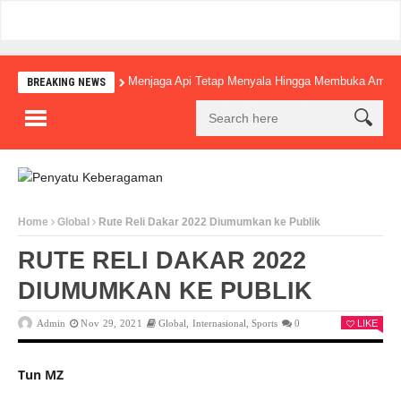
Menjaga Api Tetap Menyala Hingga Membuka Amba
BREAKING NEWS
Home
Global
Rute Reli Dakar 2022 Diumumkan ke Publik
RUTE RELI DAKAR 2022
DIUMUMKAN KE PUBLIK
Admin
Nov 29, 2021
Global
,
Internasional
,
Sports
0
LIKE
Tun MZ