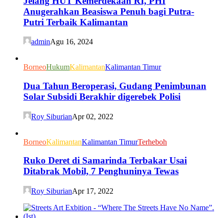
Jelang HUT Kemerdekaan RI, PHI
Anugerahkan Beasiswa Penuh bagi Putra-
Putri Terbaik Kalimantan
admin
Agu 16, 2024
Borneo
Hukum
Kalimantan
Kalimantan Timur
Dua Tahun Beroperasi, Gudang Penimbunan
Solar Subsidi Berakhir digerebek Polisi
Roy Siburian
Apr 02, 2022
Borneo
Kalimantan
Kalimantan Timur
Terheboh
Ruko Deret di Samarinda Terbakar Usai
Ditabrak Mobil, 7 Penghuninya Tewas
Roy Siburian
Apr 17, 2022