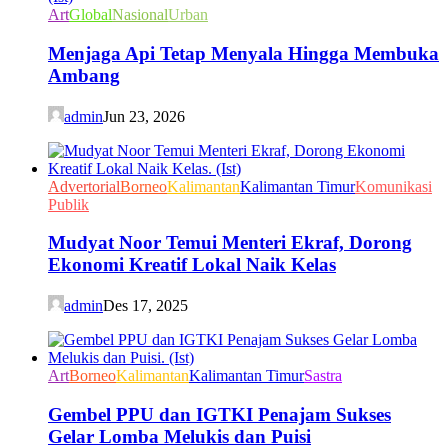
Art
Global
Nasional
Urban
Menjaga Api Tetap Menyala Hingga Membuka
Ambang
admin
Jun 23, 2026
Advertorial
Borneo
Kalimantan
Kalimantan Timur
Komunikasi
Publik
Mudyat Noor Temui Menteri Ekraf, Dorong
Ekonomi Kreatif Lokal Naik Kelas
admin
Des 17, 2025
Art
Borneo
Kalimantan
Kalimantan Timur
Sastra
Gembel PPU dan IGTKI Penajam Sukses
Gelar Lomba Melukis dan Puisi