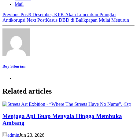
Mail
Previous Post
9 Desember, KPK Akan Luncurkan Prangko
Antikorupsi
Next Post
Kasus DBD di Balikpapan Mulai Menurun
Roy Siburian
Related articles
Menjaga Api Tetap Menyala Hingga Membuka
Ambang
admin
Jun 23, 2026