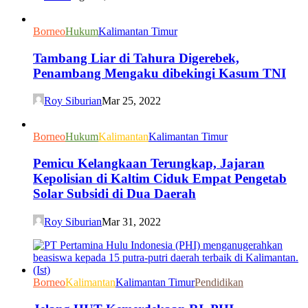
Borneo
Hukum
Kalimantan Timur
Tambang Liar di Tahura Digerebek,
Penambang Mengaku dibekingi Kasum TNI
Roy Siburian
Mar 25, 2022
Borneo
Hukum
Kalimantan
Kalimantan Timur
Pemicu Kelangkaan Terungkap, Jajaran
Kepolisian di Kaltim Ciduk Empat Pengetab
Solar Subsidi di Dua Daerah
Roy Siburian
Mar 31, 2022
Borneo
Kalimantan
Kalimantan Timur
Pendidikan