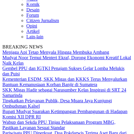
Komik
Desain
Forum
Citizen Jurnalism
Opini
Artikel
Lain-lain
BREAKING NEWS
Menjaga Api Tetap Menyala Hingga Membuka Ambang
Mudyat Noor Temui Menteri Ekraf, Dorong Ekonomi Kreatif Lokal
Naik Kelas
Gembel PPU dan IGTKI Penajam Sukses Gelar Lomba Melukis
dan Puisi
Kementerian ESDM, SKK Migas dan KKKS Terus Menyalurkan
Bantuan Kemanusiaan Korban Banjir di Sumatera
SKK Migas Hadir sebagai Narasumber Kelas Inspirasi di SRT 24
Samarinda
Tingkatkan Pelayanan Publik, Desa Muara Jaya Kunjungi
Ombudsman Kalsel
Bupati Mudyat Suarakan Ketimpangan Pembangunan di Hadapan
Komisi XII DPR RI
Wabup dan Sekda PPU Tinjau Pelaksanaan Program MBG,
Pastikan Layanan Sesuai Standar
Pariwisata PPU Diperkuat, Dua Pokdarwis Terima Aset Baru dari