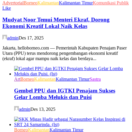
Advertorial
Borneo
Kalimantan
Kalimantan Timur
Komunikasi Publik
Like
Mudyat Noor Temui Menteri Ekraf, Dorong
Ekonomi Kreatif Lokal Naik Kelas
admin
Des 17, 2025
Jakarta, helloborneo.com — Pemerintah Kabupaten Penajam Paser
Utara (PPU) terus mendorong pengembangan ekonomi kreatif
(ekraf) lokal agar mampu naik kelas dan berdaya...
Art
Borneo
Kalimantan
Kalimantan Timur
Sastra
Gembel PPU dan IGTKI Penajam Sukses
Gelar Lomba Melukis dan Puisi
admin
Des 13, 2025
Borneo
Kalimantan
Kalimantan Timur