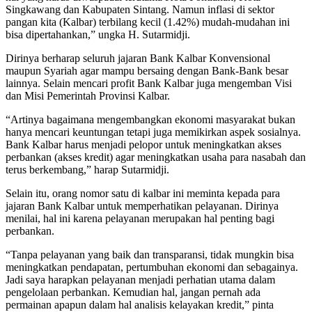
Singkawang dan Kabupaten Sintang. Namun inflasi di sektor
pangan kita (Kalbar) terbilang kecil (1.42%) mudah-mudahan ini
bisa dipertahankan,” ungka H. Sutarmidji.
Dirinya berharap seluruh jajaran Bank Kalbar Konvensional
maupun Syariah agar mampu bersaing dengan Bank-Bank besar
lainnya. Selain mencari profit Bank Kalbar juga mengemban Visi
dan Misi Pemerintah Provinsi Kalbar.
“Artinya bagaimana mengembangkan ekonomi masyarakat bukan
hanya mencari keuntungan tetapi juga memikirkan aspek sosialnya.
Bank Kalbar harus menjadi pelopor untuk meningkatkan akses
perbankan (akses kredit) agar meningkatkan usaha para nasabah dan
terus berkembang,” harap Sutarmidji.
Selain itu, orang nomor satu di kalbar ini meminta kepada para
jajaran Bank Kalbar untuk memperhatikan pelayanan. Dirinya
menilai, hal ini karena pelayanan merupakan hal penting bagi
perbankan.
“Tanpa pelayanan yang baik dan transparansi, tidak mungkin bisa
meningkatkan pendapatan, pertumbuhan ekonomi dan sebagainya.
Jadi saya harapkan pelayanan menjadi perhatian utama dalam
pengelolaan perbankan. Kemudian hal, jangan pernah ada
permainan apapun dalam hal analisis kelayakan kredit,” pinta