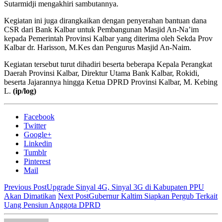
Sutarmidji mengakhiri sambutannya.
Kegiatan ini juga dirangkaikan dengan penyerahan bantuan dana
CSR dari Bank Kalbar untuk Pembangunan Masjid An-Na’im
kepada Pemerintah Provinsi Kalbar yang diterima oleh Sekda Prov
Kalbar dr. Harisson, M.Kes dan Pengurus Masjid An-Naim.
Kegiatan tersebut turut dihadiri beserta beberapa Kepala Perangkat
Daerah Provinsi Kalbar, Direktur Utama Bank Kalbar, Rokidi,
beserta Jajarannya hingga Ketua DPRD Provinsi Kalbar, M. Kebing
L.
(ip/log)
Facebook
Twitter
Google+
Linkedin
Tumblr
Pinterest
Mail
Previous Post
Upgrade Sinyal 4G, Sinyal 3G di Kabupaten PPU
Akan Dimatikan
Next Post
Gubernur Kaltim Siapkan Pergub Terkait
Uang Pensiun Anggota DPRD