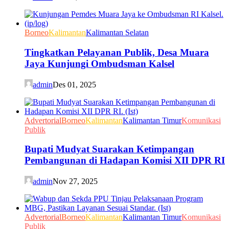
Borneo
Kalimantan
Kalimantan Selatan
Tingkatkan Pelayanan Publik, Desa Muara
Jaya Kunjungi Ombudsman Kalsel
admin
Des 01, 2025
Advertorial
Borneo
Kalimantan
Kalimantan Timur
Komunikasi
Publik
Bupati Mudyat Suarakan Ketimpangan
Pembangunan di Hadapan Komisi XII DPR RI
admin
Nov 27, 2025
Advertorial
Borneo
Kalimantan
Kalimantan Timur
Komunikasi
Publik