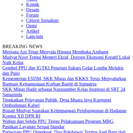
Komik
Desain
Forum
Citizen Jurnalism
Opini
Artikel
Lain-lain
BREAKING NEWS
Menjaga Api Tetap Menyala Hingga Membuka Ambang
Mudyat Noor Temui Menteri Ekraf, Dorong Ekonomi Kreatif Lokal
Naik Kelas
Gembel PPU dan IGTKI Penajam Sukses Gelar Lomba Melukis
dan Puisi
Kementerian ESDM, SKK Migas dan KKKS Terus Menyalurkan
Bantuan Kemanusiaan Korban Banjir di Sumatera
SKK Migas Hadir sebagai Narasumber Kelas Inspirasi di SRT 24
Samarinda
Tingkatkan Pelayanan Publik, Desa Muara Jaya Kunjungi
Ombudsman Kalsel
Bupati Mudyat Suarakan Ketimpangan Pembangunan di Hadapan
Komisi XII DPR RI
Wabup dan Sekda PPU Tinjau Pelaksanaan Program MBG,
Pastikan Layanan Sesuai Standar
Pariwisata PPU Diperkuat, Dua Pokdarwis Terima Aset Baru dari