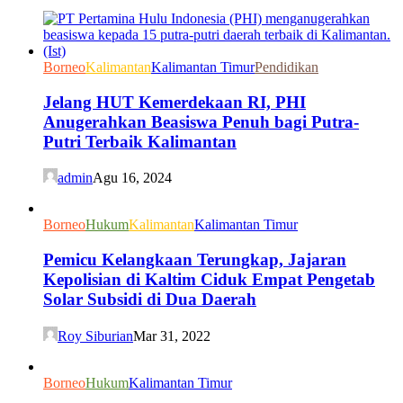
Borneo
Kalimantan
Kalimantan Timur
Pendidikan
Jelang HUT Kemerdekaan RI, PHI
Anugerahkan Beasiswa Penuh bagi Putra-
Putri Terbaik Kalimantan
admin
Agu 16, 2024
Borneo
Hukum
Kalimantan
Kalimantan Timur
Pemicu Kelangkaan Terungkap, Jajaran
Kepolisian di Kaltim Ciduk Empat Pengetab
Solar Subsidi di Dua Daerah
Roy Siburian
Mar 31, 2022
Borneo
Hukum
Kalimantan Timur