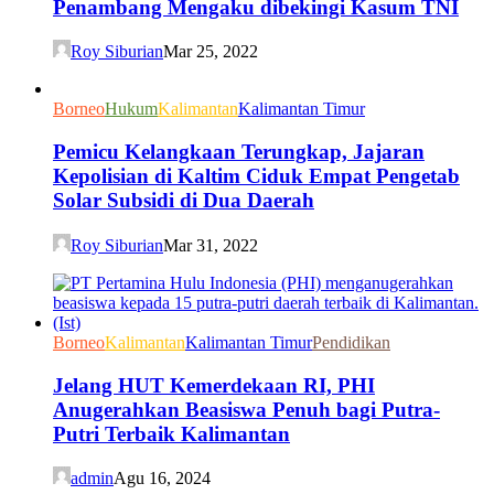
Penambang Mengaku dibekingi Kasum TNI
Roy Siburian
Mar 25, 2022
Borneo
Hukum
Kalimantan
Kalimantan Timur
Pemicu Kelangkaan Terungkap, Jajaran
Kepolisian di Kaltim Ciduk Empat Pengetab
Solar Subsidi di Dua Daerah
Roy Siburian
Mar 31, 2022
Borneo
Kalimantan
Kalimantan Timur
Pendidikan
Jelang HUT Kemerdekaan RI, PHI
Anugerahkan Beasiswa Penuh bagi Putra-
Putri Terbaik Kalimantan
admin
Agu 16, 2024