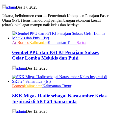
admin
Des 17, 2025
Jakarta, helloborneo.com — Pemerintah Kabupaten Penajam Paser
Utara (PPU) terus mendorong pengembangan ekonomi kreatif
(ekraf) lokal agar mampu naik kelas dan berdaya...
Art
Borneo
Kalimantan
Kalimantan Timur
Sastra
Gembel PPU dan IGTKI Penajam Sukses
Gelar Lomba Melukis dan Puisi
admin
Des 13, 2025
Borneo
Kalimantan
Kalimantan Timur
SKK Migas Hadir sebagai Narasumber Kelas
Inspirasi di SRT 24 Samarinda
admin
Des 12, 2025