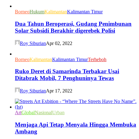
Borneo
Hukum
Kalimantan
Kalimantan Timur
Dua Tahun Beroperasi, Gudang Penimbunan
Solar Subsidi Berakhir digerebek Polisi
Roy Siburian
Apr 02, 2022
Borneo
Kalimantan
Kalimantan Timur
Terheboh
Ruko Deret di Samarinda Terbakar Usai
Ditabrak Mobil, 7 Penghuninya Tewas
Roy Siburian
Apr 17, 2022
Art
Global
Nasional
Urban
Menjaga Api Tetap Menyala Hingga Membuka
Ambang