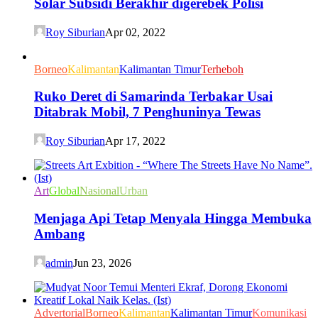
Solar Subsidi Berakhir digerebek Polisi
Roy Siburian
Apr 02, 2022
Borneo
Kalimantan
Kalimantan Timur
Terheboh
Ruko Deret di Samarinda Terbakar Usai
Ditabrak Mobil, 7 Penghuninya Tewas
Roy Siburian
Apr 17, 2022
Art
Global
Nasional
Urban
Menjaga Api Tetap Menyala Hingga Membuka
Ambang
admin
Jun 23, 2026
Advertorial
Borneo
Kalimantan
Kalimantan Timur
Komunikasi