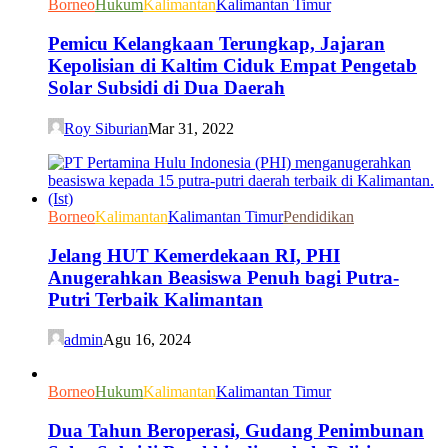
Borneo
Hukum
Kalimantan
Kalimantan Timur
Pemicu Kelangkaan Terungkap, Jajaran
Kepolisian di Kaltim Ciduk Empat Pengetab
Solar Subsidi di Dua Daerah
Roy Siburian
Mar 31, 2022
Borneo
Kalimantan
Kalimantan Timur
Pendidikan
Jelang HUT Kemerdekaan RI, PHI
Anugerahkan Beasiswa Penuh bagi Putra-
Putri Terbaik Kalimantan
admin
Agu 16, 2024
Borneo
Hukum
Kalimantan
Kalimantan Timur
Dua Tahun Beroperasi, Gudang Penimbunan