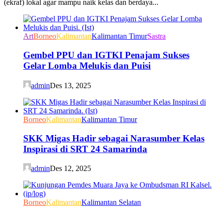
(ekraf) lokal agar mampu naik kelas dan berdaya...
Art
Borneo
Kalimantan
Kalimantan Timur
Sastra
Gembel PPU dan IGTKI Penajam Sukses
Gelar Lomba Melukis dan Puisi
admin
Des 13, 2025
Borneo
Kalimantan
Kalimantan Timur
SKK Migas Hadir sebagai Narasumber Kelas
Inspirasi di SRT 24 Samarinda
admin
Des 12, 2025
Borneo
Kalimantan
Kalimantan Selatan