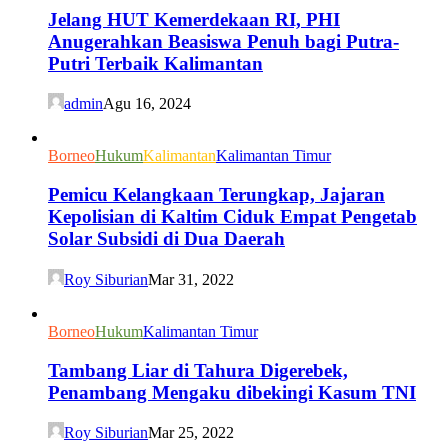
Jelang HUT Kemerdekaan RI, PHI
Anugerahkan Beasiswa Penuh bagi Putra-
Putri Terbaik Kalimantan
admin
Agu 16, 2024
Borneo
Hukum
Kalimantan
Kalimantan Timur
Pemicu Kelangkaan Terungkap, Jajaran
Kepolisian di Kaltim Ciduk Empat Pengetab
Solar Subsidi di Dua Daerah
Roy Siburian
Mar 31, 2022
Borneo
Hukum
Kalimantan Timur
Tambang Liar di Tahura Digerebek,
Penambang Mengaku dibekingi Kasum TNI
Roy Siburian
Mar 25, 2022