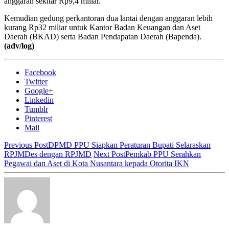
anggaran sekitar Rp9,4 miliar.
Kemudian gedung perkantoran dua lantai dengan anggaran lebih
kurang Rp32 miliar untuk Kantor Badan Keuangan dan Aset
Daerah (BKAD) serta Badan Pendapatan Daerah (Bapenda).
(adv/log)
Facebook
Twitter
Google+
Linkedin
Tumblr
Pinterest
Mail
Previous Post
DPMD PPU Siapkan Peraturan Bupati Selaraskan
RPJMDes dengan RPJMD
Next Post
Pemkab PPU Serahkan
Pegawai dan Aset di Kota Nusantara kepada Otorita IKN