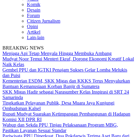
Komik
Desain
Forum
Citizen Jurnalism
Opini
Artikel
Lain-lain
BREAKING NEWS
Menjaga Api Tetap Menyala Hingga Membuka Ambang
Mudyat Noor Temui Menteri Ekraf, Dorong Ekonomi Kreatif Lokal
Naik Kelas
Gembel PPU dan IGTKI Penajam Sukses Gelar Lomba Melukis
dan Puisi
Kementerian ESDM, SKK Migas dan KKKS Terus Menyalurkan
Bantuan Kemanusiaan Korban Banjir di Sumatera
SKK Migas Hadir sebagai Narasumber Kelas Inspirasi di SRT 24
Samarinda
Tingkatkan Pelayanan Publik, Desa Muara Jaya Kunjungi
Ombudsman Kalsel
Bupati Mudyat Suarakan Ketimpangan Pembangunan di Hadapan
Komisi XII DPR RI
Wabup dan Sekda PPU Tinjau Pelaksanaan Program MBG,
Pastikan Layanan Sesuai Standar
Pariwisata PPU Diperkuat, Dua Pokdarwis Terima Aset Baru dari