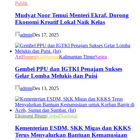
Publik
Mudyat Noor Temui Menteri Ekraf, Dorong
Ekonomi Kreatif Lokal Naik Kelas
admin
Des 17, 2025
Art
Borneo
Kalimantan
Kalimantan Timur
Sastra
Gembel PPU dan IGTKI Penajam Sukses
Gelar Lomba Melukis dan Puisi
admin
Des 13, 2025
Ekonomi Bisnis
Global
Nasional
Kementerian ESDM, SKK Migas dan KKKS
Terus Menyalurkan Bantuan Kemanusiaan