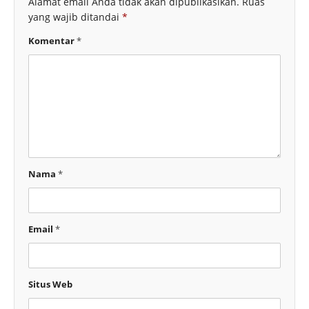
Alamat email Anda tidak akan dipublikasikan.
Ruas
yang wajib ditandai
*
Komentar
*
Nama
*
Email
*
Situs Web