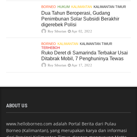
BORNEO
HUKUM
KALIMANTAN
KALIMANTAN TIMUR
Dua Tahun Beroperasi, Gudang
Penimbunan Solar Subsidi Berakhir
digerebek Polisi
Roy Siburian
Apr 02, 2022
BORNEO
KALIMANTAN
KALIMANTAN TIMUR
TERHEBOH
Ruko Deret di Samarinda Terbakar Usai
Ditabrak Mobil, 7 Penghuninya Tewas
Roy Siburian
Apr 17, 2022
ABOUT US
www.helloborneo.com adalah Portal Berita dari Pulau
Borneo (Kalimantan), yang merupakan karya dan informasi