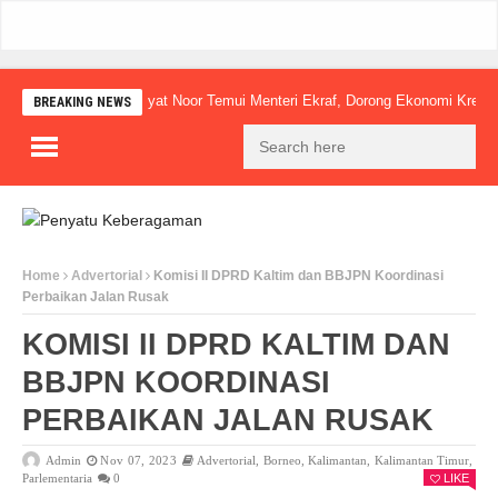
Mudyat Noor Temui Menteri Ekraf, Dorong Ekonomi Kreatif Loka
BREAKING NEWS
Home
Advertorial
Komisi II DPRD Kaltim dan BBJPN Koordinasi
Perbaikan Jalan Rusak
KOMISI II DPRD KALTIM DAN
BBJPN KOORDINASI
PERBAIKAN JALAN RUSAK
Admin
Nov 07, 2023
Advertorial
,
Borneo
,
Kalimantan
,
Kalimantan Timur
,
Parlementaria
0
LIKE