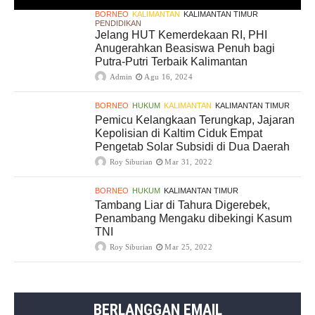
BORNEO
KALIMANTAN
KALIMANTAN TIMUR
PENDIDIKAN
Jelang HUT Kemerdekaan RI, PHI
Anugerahkan Beasiswa Penuh bagi
Putra-Putri Terbaik Kalimantan
Admin
Agu 16, 2024
BORNEO
HUKUM
KALIMANTAN
KALIMANTAN TIMUR
Pemicu Kelangkaan Terungkap, Jajaran
Kepolisian di Kaltim Ciduk Empat
Pengetab Solar Subsidi di Dua Daerah
Roy Siburian
Mar 31, 2022
BORNEO
HUKUM
KALIMANTAN TIMUR
Tambang Liar di Tahura Digerebek,
Penambang Mengaku dibekingi Kasum
TNI
Roy Siburian
Mar 25, 2022
BERLANGGAN EMAIL