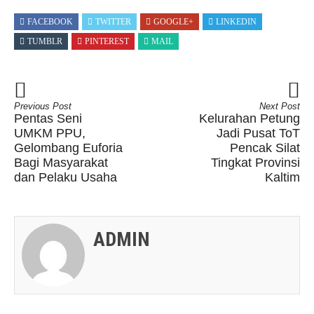
FACEBOOK
TWITTER
GOOGLE+
LINKEDIN
TUMBLR
PINTEREST
MAIL
Previous Post
Next Post
Pentas Seni
Kelurahan Petung
UMKM PPU,
Jadi Pusat ToT
Gelombang Euforia
Pencak Silat
Bagi Masyarakat
Tingkat Provinsi
dan Pelaku Usaha
Kaltim
ADMIN