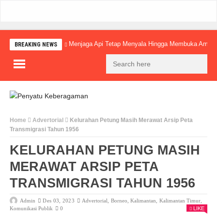
Menjaga Api Tetap Menyala Hingga Membuka Amba
BREAKING NEWS
Home
Advertorial
Kelurahan Petung Masih Merawat Arsip Peta
Transmigrasi Tahun 1956
KELURAHAN PETUNG MASIH
MERAWAT ARSIP PETA
TRANSMIGRASI TAHUN 1956
Admin
Des 03, 2023
Advertorial
,
Borneo
,
Kalimantan
,
Kalimantan Timur
,
Komunikasi Publik
0
LIKE