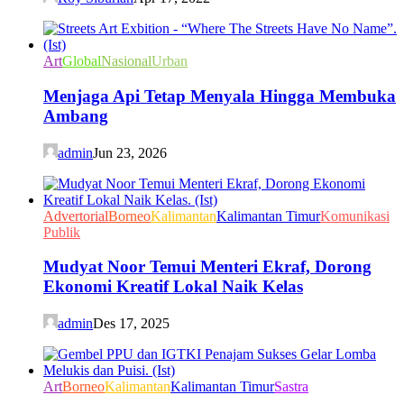
Art
Global
Nasional
Urban
Menjaga Api Tetap Menyala Hingga Membuka
Ambang
admin
Jun 23, 2026
Advertorial
Borneo
Kalimantan
Kalimantan Timur
Komunikasi
Publik
Mudyat Noor Temui Menteri Ekraf, Dorong
Ekonomi Kreatif Lokal Naik Kelas
admin
Des 17, 2025
Art
Borneo
Kalimantan
Kalimantan Timur
Sastra