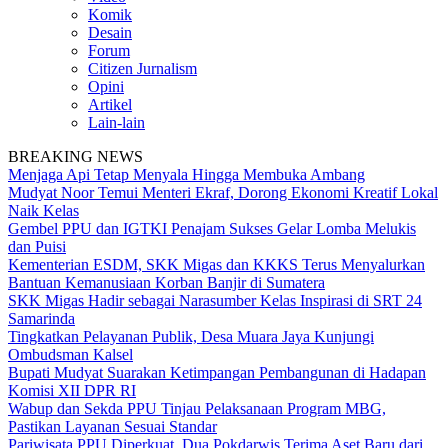
Komik
Desain
Forum
Citizen Jurnalism
Opini
Artikel
Lain-lain
BREAKING NEWS
Menjaga Api Tetap Menyala Hingga Membuka Ambang
Mudyat Noor Temui Menteri Ekraf, Dorong Ekonomi Kreatif Lokal
Naik Kelas
Gembel PPU dan IGTKI Penajam Sukses Gelar Lomba Melukis
dan Puisi
Kementerian ESDM, SKK Migas dan KKKS Terus Menyalurkan
Bantuan Kemanusiaan Korban Banjir di Sumatera
SKK Migas Hadir sebagai Narasumber Kelas Inspirasi di SRT 24
Samarinda
Tingkatkan Pelayanan Publik, Desa Muara Jaya Kunjungi
Ombudsman Kalsel
Bupati Mudyat Suarakan Ketimpangan Pembangunan di Hadapan
Komisi XII DPR RI
Wabup dan Sekda PPU Tinjau Pelaksanaan Program MBG,
Pastikan Layanan Sesuai Standar
Pariwisata PPU Diperkuat, Dua Pokdarwis Terima Aset Baru dari