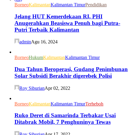
Borneo
Kalimantan
Kalimantan Timur
Pendidikan
Jelang HUT Kemerdekaan RI, PHI
Anugerahkan Beasiswa Penuh bagi Putra-
Putri Terbaik Kalimantan
admin
Agu 16, 2024
Borneo
Hukum
Kalimantan
Kalimantan Timur
Dua Tahun Beroperasi, Gudang Penimbunan
Solar Subsidi Berakhir digerebek Polisi
Roy Siburian
Apr 02, 2022
Borneo
Kalimantan
Kalimantan Timur
Terheboh
Ruko Deret di Samarinda Terbakar Usai
Ditabrak Mobil, 7 Penghuninya Tewas
Roy Siburian
Apr 17, 2022