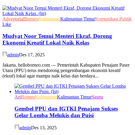
Advertorial
Borneo
Kalimantan
Kalimantan Timur
Komunikasi Publik
Like
Mudyat Noor Temui Menteri Ekraf, Dorong
Ekonomi Kreatif Lokal Naik Kelas
admin
Des 17, 2025
Jakarta, helloborneo.com — Pemerintah Kabupaten Penajam Paser
Utara (PPU) terus mendorong pengembangan ekonomi kreatif
(ekraf) lokal agar mampu naik kelas dan berdaya...
Art
Borneo
Kalimantan
Kalimantan Timur
Sastra
Gembel PPU dan IGTKI Penajam Sukses
Gelar Lomba Melukis dan Puisi
admin
Des 13, 2025