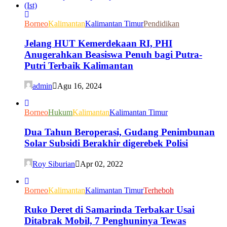
Borneo
Kalimantan
Kalimantan Timur
Pendidikan
Jelang HUT Kemerdekaan RI, PHI
Anugerahkan Beasiswa Penuh bagi Putra-
Putri Terbaik Kalimantan
admin
Agu 16, 2024
Borneo
Hukum
Kalimantan
Kalimantan Timur
Dua Tahun Beroperasi, Gudang Penimbunan
Solar Subsidi Berakhir digerebek Polisi
Roy Siburian
Apr 02, 2022
Borneo
Kalimantan
Kalimantan Timur
Terheboh
Ruko Deret di Samarinda Terbakar Usai
Ditabrak Mobil, 7 Penghuninya Tewas