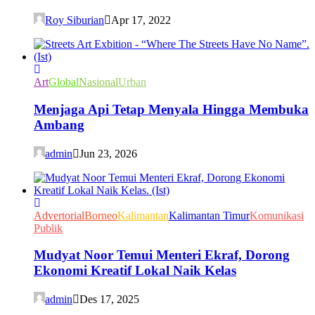
Roy Siburian
Apr 17, 2022
Art
Global
Nasional
Urban
Menjaga Api Tetap Menyala Hingga Membuka
Ambang
admin
Jun 23, 2026
Advertorial
Borneo
Kalimantan
Kalimantan Timur
Komunikasi
Publik
Mudyat Noor Temui Menteri Ekraf, Dorong
Ekonomi Kreatif Lokal Naik Kelas
admin
Des 17, 2025