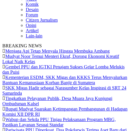
Komik
Desain
Forum
Citizen Jurnalism
Opini
Artikel
Lain-lain
BREAKING NEWS
Menjaga Api Tetap Menyala Hingga Membuka Ambang
Mudyat Noor Temui Menteri Ekraf, Dorong Ekonomi Kreatif
Lokal Naik Kelas
Gembel PPU dan IGTKI Penajam Sukses Gelar Lomba Melukis
dan Puisi
Kementerian ESDM, SKK Migas dan KKKS Terus Menyalurkan
Bantuan Kemanusiaan Korban Banjir di Sumatera
SKK Migas Hadir sebagai Narasumber Kelas Inspirasi di SRT 24
Samarinda
Tingkatkan Pelayanan Publik, Desa Muara Jaya Kunjungi
Ombudsman Kalsel
Bupati Mudyat Suarakan Ketimpangan Pembangunan di Hadapan
Komisi XII DPR RI
Wabup dan Sekda PPU Tinjau Pelaksanaan Program MBG,
Pastikan Layanan Sesuai Standar
Pariwisata PPU Diperkuat, Dua Pokdarwis Terima Aset Baru dari