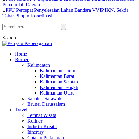
Pemerintah Daerah
PPU Percepat Penyelesaian Lahan Bandara VVIP IKN, Sekda
Tohar Pimpin Koordinasi
Search
Home
Borneo
Kalimantan
Kalimantan Timur
Kalimantan Barat
Kalimantan Selatan
Kalimantan Tengah
Kalimantan Utara
Sabah – Sarawak
Brunei Darussalam
Travel
Tempat Wisata
Kuliner
Industri Kreatif
Itinerary
Catatan Perjalanan