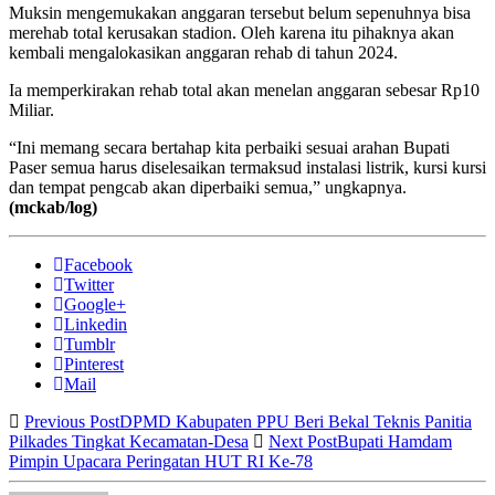
Muksin mengemukakan anggaran tersebut belum sepenuhnya bisa
merehab total kerusakan stadion. Oleh karena itu pihaknya akan
kembali mengalokasikan anggaran rehab di tahun 2024.
Ia memperkirakan rehab total akan menelan anggaran sebesar Rp10
Miliar.
“Ini memang secara bertahap kita perbaiki sesuai arahan Bupati
Paser semua harus diselesaikan termaksud instalasi listrik, kursi kursi
dan tempat pengcab akan diperbaiki semua,” ungkapnya.
(mckab/log)
Facebook
Twitter
Google+
Linkedin
Tumblr
Pinterest
Mail
Previous Post
DPMD Kabupaten PPU Beri Bekal Teknis Panitia
Pilkades Tingkat Kecamatan-Desa
Next Post
Bupati Hamdam
Pimpin Upacara Peringatan HUT RI Ke-78