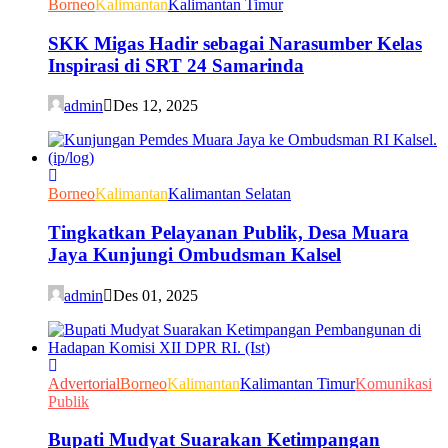
Borneo
Kalimantan
Kalimantan Timur
SKK Migas Hadir sebagai Narasumber Kelas
Inspirasi di SRT 24 Samarinda
admin
Des 12, 2025
Borneo
Kalimantan
Kalimantan Selatan
Tingkatkan Pelayanan Publik, Desa Muara
Jaya Kunjungi Ombudsman Kalsel
admin
Des 01, 2025
Advertorial
Borneo
Kalimantan
Kalimantan Timur
Komunikasi
Publik
Bupati Mudyat Suarakan Ketimpangan