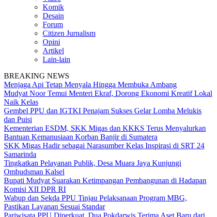
Komik
Desain
Forum
Citizen Jurnalism
Opini
Artikel
Lain-lain
BREAKING NEWS
Menjaga Api Tetap Menyala Hingga Membuka Ambang
Mudyat Noor Temui Menteri Ekraf, Dorong Ekonomi Kreatif Lokal
Naik Kelas
Gembel PPU dan IGTKI Penajam Sukses Gelar Lomba Melukis
dan Puisi
Kementerian ESDM, SKK Migas dan KKKS Terus Menyalurkan
Bantuan Kemanusiaan Korban Banjir di Sumatera
SKK Migas Hadir sebagai Narasumber Kelas Inspirasi di SRT 24
Samarinda
Tingkatkan Pelayanan Publik, Desa Muara Jaya Kunjungi
Ombudsman Kalsel
Bupati Mudyat Suarakan Ketimpangan Pembangunan di Hadapan
Komisi XII DPR RI
Wabup dan Sekda PPU Tinjau Pelaksanaan Program MBG,
Pastikan Layanan Sesuai Standar
Pariwisata PPU Diperkuat, Dua Pokdarwis Terima Aset Baru dari