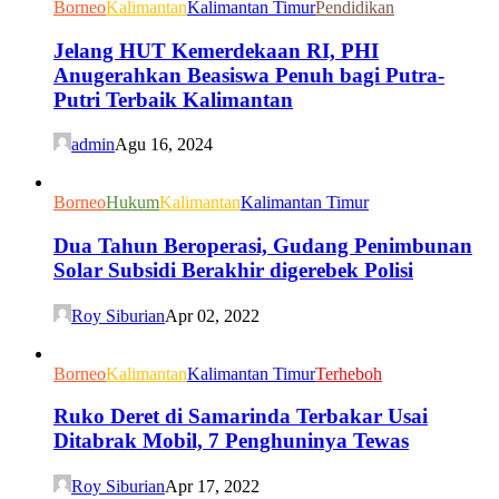
Borneo
Kalimantan
Kalimantan Timur
Pendidikan
Jelang HUT Kemerdekaan RI, PHI
Anugerahkan Beasiswa Penuh bagi Putra-
Putri Terbaik Kalimantan
admin
Agu 16, 2024
Borneo
Hukum
Kalimantan
Kalimantan Timur
Dua Tahun Beroperasi, Gudang Penimbunan
Solar Subsidi Berakhir digerebek Polisi
Roy Siburian
Apr 02, 2022
Borneo
Kalimantan
Kalimantan Timur
Terheboh
Ruko Deret di Samarinda Terbakar Usai
Ditabrak Mobil, 7 Penghuninya Tewas
Roy Siburian
Apr 17, 2022