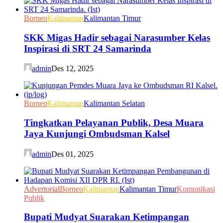
Borneo
Kalimantan
Kalimantan Timur
SKK Migas Hadir sebagai Narasumber Kelas
Inspirasi di SRT 24 Samarinda
admin
Des 12, 2025
Borneo
Kalimantan
Kalimantan Selatan
Tingkatkan Pelayanan Publik, Desa Muara
Jaya Kunjungi Ombudsman Kalsel
admin
Des 01, 2025
Advertorial
Borneo
Kalimantan
Kalimantan Timur
Komunikasi
Publik
Bupati Mudyat Suarakan Ketimpangan