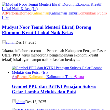
Advertorial
Borneo
Kalimantan
Kalimantan Timur
Komunikasi Publik
Like
Mudyat Noor Temui Menteri Ekraf, Dorong
Ekonomi Kreatif Lokal Naik Kelas
admin
Des 17, 2025
Jakarta, helloborneo.com — Pemerintah Kabupaten Penajam Paser
Utara (PPU) terus mendorong pengembangan ekonomi kreatif
(ekraf) lokal agar mampu naik kelas dan berdaya...
Art
Borneo
Kalimantan
Kalimantan Timur
Sastra
Gembel PPU dan IGTKI Penajam Sukses
Gelar Lomba Melukis dan Puisi
admin
Des 13, 2025