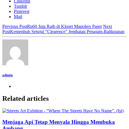
Linkedin
Tumblr
Pinterest
Mail
Previous Post
Rp60 Juta Raib di Kloset Mapolres Paser
Next
Post
Kemenhub Setujui “Clearence” Jembatan Penajam-Balikpapan
admin
Related articles
Menjaga Api Tetap Menyala Hingga Membuka
Ambang