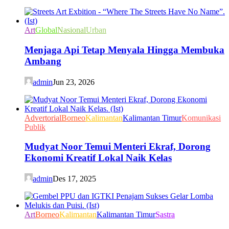
Art
Global
Nasional
Urban
Menjaga Api Tetap Menyala Hingga Membuka
Ambang
admin
Jun 23, 2026
Advertorial
Borneo
Kalimantan
Kalimantan Timur
Komunikasi
Publik
Mudyat Noor Temui Menteri Ekraf, Dorong
Ekonomi Kreatif Lokal Naik Kelas
admin
Des 17, 2025
Art
Borneo
Kalimantan
Kalimantan Timur
Sastra