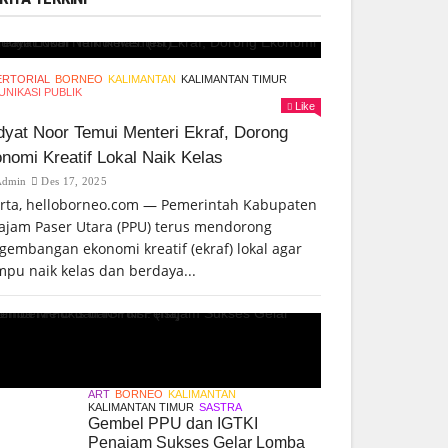
ERTORIAL
BORNEO
KALIMANTAN
KALIMANTAN TIMUR
NIKASI PUBLIK
Like
yat Noor Temui Menteri Ekraf, Dorong
nomi Kreatif Lokal Naik Kelas
Admin
Des 17, 2025
arta, helloborneo.com — Pemerintah Kabupaten
ajam Paser Utara (PPU) terus mendorong
gembangan ekonomi kreatif (ekraf) lokal agar
pu naik kelas dan berdaya...
ART
BORNEO
KALIMANTAN
KALIMANTAN TIMUR
SASTRA
Gembel PPU dan IGTKI
Penajam Sukses Gelar Lomba