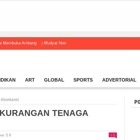
gga Membuka Ambang
Mudyat Noor Temui Menteri Ekraf, Dorong Ekonomi K
IDIKAN
ART
GLOBAL
SPORTS
ADVERTORIAL
 Akuntansi
PO
EKURANGAN TENAGA
mur
0
1