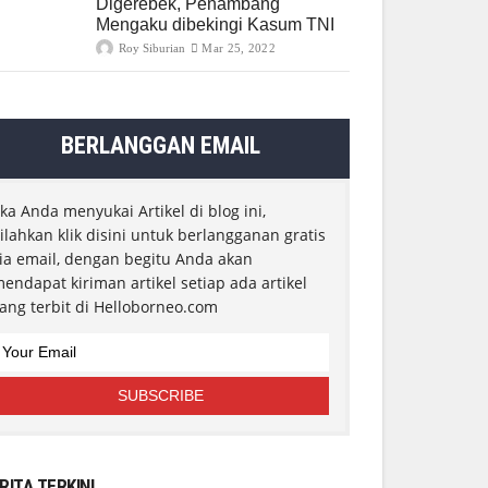
Digerebek, Penambang
Mengaku dibekingi Kasum TNI
Roy Siburian
Mar 25, 2022
BERLANGGAN EMAIL
ika Anda menyukai Artikel di blog ini,
ilahkan klik disini untuk berlangganan gratis
ia email, dengan begitu Anda akan
endapat kiriman artikel setiap ada artikel
ang terbit di Helloborneo.com
RITA TERKINI