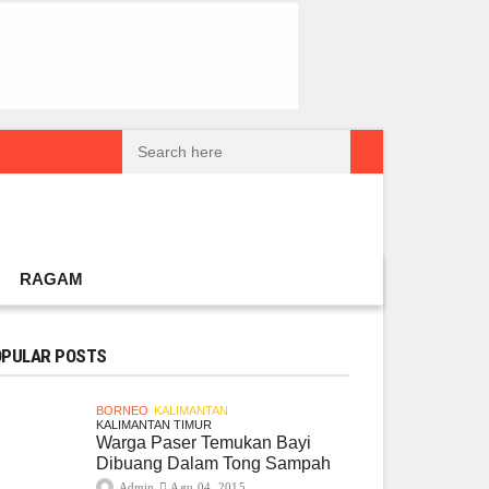
reatif Lokal Naik Kelas
Gembel PPU dan IGTKI Penajam Sukses Gelar L
RAGAM
PULAR POSTS
BORNEO
KALIMANTAN
KALIMANTAN TIMUR
Warga Paser Temukan Bayi
Dibuang Dalam Tong Sampah
Admin
Agu 04, 2015