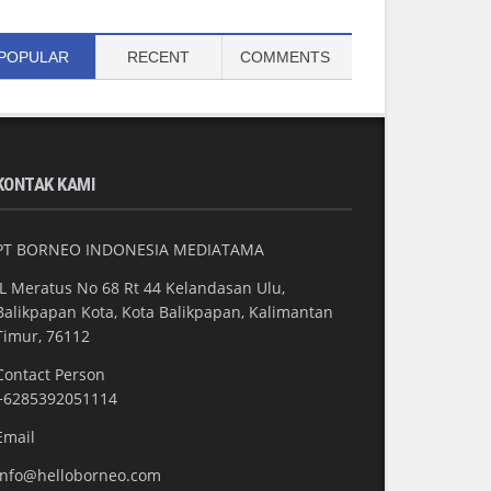
POPULAR
RECENT
COMMENTS
KONTAK KAMI
PT BORNEO INDONESIA MEDIATAMA
JL Meratus No 68 Rt 44 Kelandasan Ulu,
Balikpapan Kota, Kota Balikpapan, Kalimantan
Timur, 76112
Contact Person
+6285392051114
Email
info@helloborneo.com