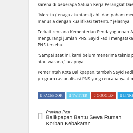
karena di beberapa Satuan Kerja Perangkat Da
“Mereka (tenaga akuntansi) ahli dan paham me
manusia dengan kualifikasi tertentu,” jelasnya.
Terkait rencana Kementerian Pendayagunaan Ap
mengurangi jumlah PNS, Sayid Fadli mengataka
PNS tersebut.
“Sampai saat ini, kami belum menerima teknis 
atau wacana,” ucapnya.
Pemerintah Kota Balikpapan, tambah Sayid Fad
program rasionalisasi PNS yang rencananya di
FACEBOOK
TWITTER
GOOGLE+
LINK
Previous Post
Balikpapan Bantu Sewa Rumah
Korban Kebakaran