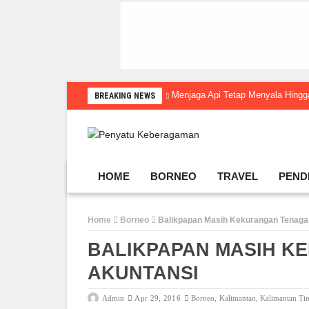
Menjaga Api Tetap Menyala Hin
BREAKING NEWS
HOME
BORNEO
TRAVEL
PEND
Home
Borneo
Balikpapan Masih Kekurangan Tenaga
BALIKPAPAN MASIH K
AKUNTANSI
Admin
Apr 29, 2016
Borneo
,
Kalimantan
,
Kalimantan Ti