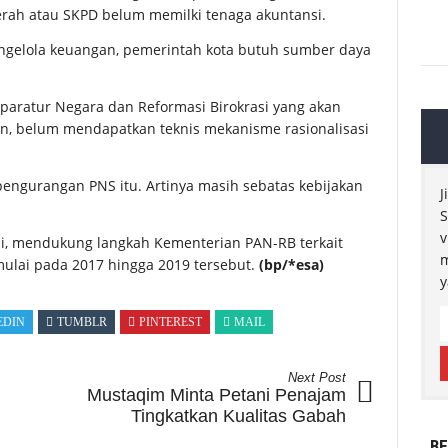
erah atau SKPD belum memilki tenaga akuntansi.
ngelola keuangan, pemerintah kota butuh sumber daya
aratur Negara dan Reformasi Birokrasi yang akan
n, belum mendapatkan teknis mekanisme rasionalisasi
pengurangan PNS itu. Artinya masih sebatas kebijakan
J
S
v
li, mendukung langkah Kementerian PAN-RB terkait
m
mulai pada 2017 hingga 2019 tersebut.
(bp
/*esa)
y
EDIN
TUMBLR
PINTEREST
MAIL
Next Post
Mustaqim Minta Petani Penajam
Tingkatkan Kualitas Gabah
BE