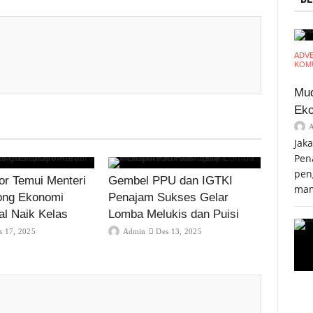
ADV
KOMU
Mud
Eko
Jak
Pen
pen
r Temui Menteri
Gembel PPU dan IGTKI
mam
ong Ekonomi
Penajam Sukses Gelar
al Naik Kelas
Lomba Melukis dan Puisi
s 17, 2025
Admin
Des 13, 2025