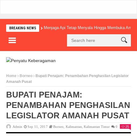
Menjaga Api Tetap Menyala Hingga Membuka Amba
BREAKING NEWS
Home
Borneo
Bupati Penajam: Penambahan Penghasilan Legislator
Amanah Pusat
BUPATI PENAJAM:
PENAMBAHAN PENGHASILAN
LEGISLATOR AMANAH PUSAT
Admin
Sep 11, 2017
Borneo
,
Kalimantan
,
Kalimantan Timur
0
25