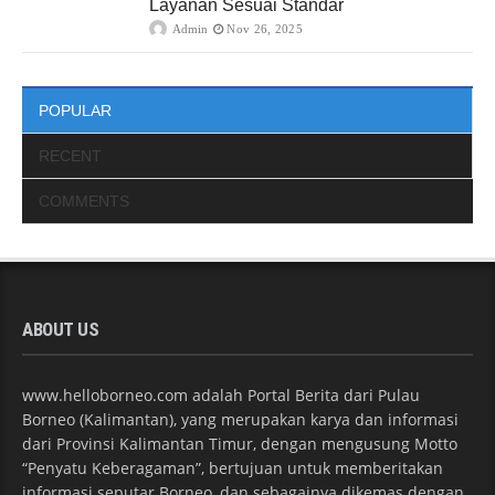
Layanan Sesuai Standar
Admin
Nov 26, 2025
POPULAR
RECENT
COMMENTS
ABOUT US
www.helloborneo.com adalah Portal Berita dari Pulau
Borneo (Kalimantan), yang merupakan karya dan informasi
dari Provinsi Kalimantan Timur, dengan mengusung Motto
“Penyatu Keberagaman”, bertujuan untuk memberitakan
informasi seputar Borneo, dan sebagainya dikemas dengan