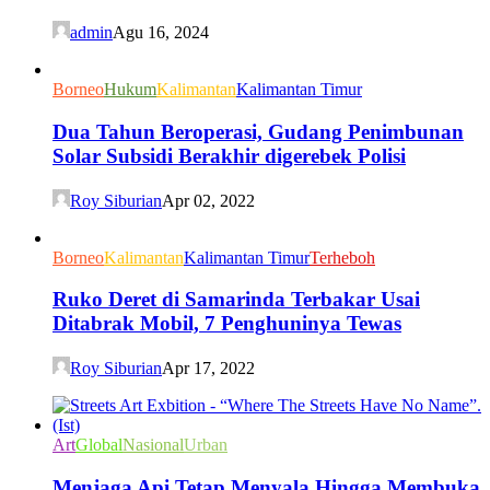
admin
Agu 16, 2024
Borneo
Hukum
Kalimantan
Kalimantan Timur
Dua Tahun Beroperasi, Gudang Penimbunan
Solar Subsidi Berakhir digerebek Polisi
Roy Siburian
Apr 02, 2022
Borneo
Kalimantan
Kalimantan Timur
Terheboh
Ruko Deret di Samarinda Terbakar Usai
Ditabrak Mobil, 7 Penghuninya Tewas
Roy Siburian
Apr 17, 2022
Art
Global
Nasional
Urban
Menjaga Api Tetap Menyala Hingga Membuka