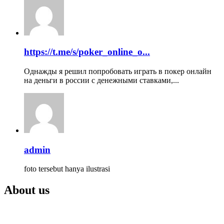
https://t.me/s/poker_online_o...
Однажды я решил попробовать играть в покер онлайн
на деньги в россии с денежными ставками,...
admin
foto tersebut hanya ilustrasi
About us