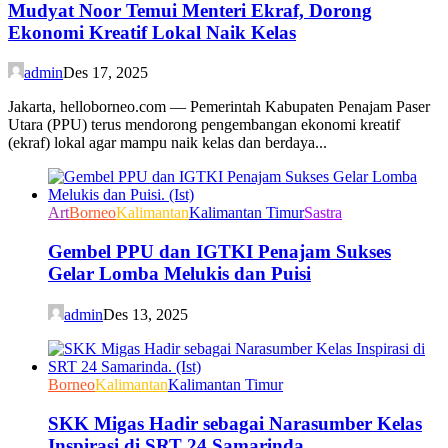
Mudyat Noor Temui Menteri Ekraf, Dorong
Ekonomi Kreatif Lokal Naik Kelas
admin
Des 17, 2025
Jakarta, helloborneo.com — Pemerintah Kabupaten Penajam Paser
Utara (PPU) terus mendorong pengembangan ekonomi kreatif
(ekraf) lokal agar mampu naik kelas dan berdaya...
Art
Borneo
Kalimantan
Kalimantan Timur
Sastra
Gembel PPU dan IGTKI Penajam Sukses
Gelar Lomba Melukis dan Puisi
admin
Des 13, 2025
Borneo
Kalimantan
Kalimantan Timur
SKK Migas Hadir sebagai Narasumber Kelas
Inspirasi di SRT 24 Samarinda