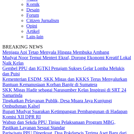
Komik
Desain
Forum
Citizen Jurnalism
Opini
Artikel
Lain-lain
BREAKING NEWS
Menjaga Api Tetap Menyala Hingga Membuka Ambang
Mudyat Noor Temui Menteri Ekraf, Dorong Ekonomi Kreatif Lokal
Naik Kelas
Gembel PPU dan IGTKI Penajam Sukses Gelar Lomba Melukis
dan Puisi
Kementerian ESDM, SKK Migas dan KKKS Terus Menyalurkan
Bantuan Kemanusiaan Korban Banjir di Sumatera
SKK Migas Hadir sebagai Narasumber Kelas Inspirasi di SRT 24
Samarinda
Tingkatkan Pelayanan Publik, Desa Muara Jaya Kunjungi
Ombudsman Kalsel
Bupati Mudyat Suarakan Ketimpangan Pembangunan di Hadapan
Komisi XII DPR RI
Wabup dan Sekda PPU Tinjau Pelaksanaan Program MBG,
Pastikan Layanan Sesuai Standar
Pariwisata PPU Diperkuat, Dua Pokdarwis Terima Aset Baru dari