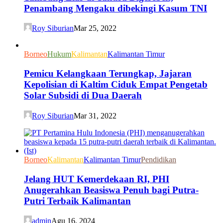
Penambang Mengaku dibekingi Kasum TNI
Roy Siburian
Mar 25, 2022
Borneo
Hukum
Kalimantan
Kalimantan Timur
Pemicu Kelangkaan Terungkap, Jajaran
Kepolisian di Kaltim Ciduk Empat Pengetab
Solar Subsidi di Dua Daerah
Roy Siburian
Mar 31, 2022
Borneo
Kalimantan
Kalimantan Timur
Pendidikan
Jelang HUT Kemerdekaan RI, PHI
Anugerahkan Beasiswa Penuh bagi Putra-
Putri Terbaik Kalimantan
admin
Agu 16, 2024