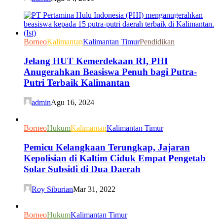
Borneo
Kalimantan
Kalimantan Timur
Pendidikan
Jelang HUT Kemerdekaan RI, PHI
Anugerahkan Beasiswa Penuh bagi Putra-
Putri Terbaik Kalimantan
admin
Agu 16, 2024
Borneo
Hukum
Kalimantan
Kalimantan Timur
Pemicu Kelangkaan Terungkap, Jajaran
Kepolisian di Kaltim Ciduk Empat Pengetab
Solar Subsidi di Dua Daerah
Roy Siburian
Mar 31, 2022
Borneo
Hukum
Kalimantan Timur