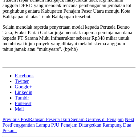
anggota DPRD yang menolak rencana pembangunan jembatan tol
penghubung antara Kabupaten Penajam Paser Utara menuju Kota
Balikpapan di atas Teluk Balikpapan tersebut.
Selain menolak raperda penyertaan modal kepada Perusda Benuo
Taka, Fraksi Partai Golkar juga menolak raperda peminjaman dana
kepada PT Sarana Multi Infrastruktur sebesar Rp348 miliar untuk
membiayai tujuh proyek yang dibiayai melalui skema anggaran
tahun jamak atau “multiyears”. (bp/hb)
Facebook
Twitter
Google+
Linkedin
Tumblr
Pinterest
Mail
Previous Post
Ratusan Peserta Ikuti Senam Germas di Penajam
Next
Post
Penggantian Lampu PJU Penajam Ditargetkan Rampung Dua
Pekan