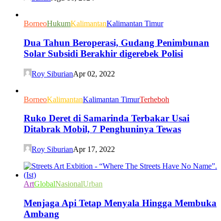
Borneo
Hukum
Kalimantan
Kalimantan Timur
Dua Tahun Beroperasi, Gudang Penimbunan
Solar Subsidi Berakhir digerebek Polisi
Roy Siburian
Apr 02, 2022
Borneo
Kalimantan
Kalimantan Timur
Terheboh
Ruko Deret di Samarinda Terbakar Usai
Ditabrak Mobil, 7 Penghuninya Tewas
Roy Siburian
Apr 17, 2022
Art
Global
Nasional
Urban
Menjaga Api Tetap Menyala Hingga Membuka
Ambang