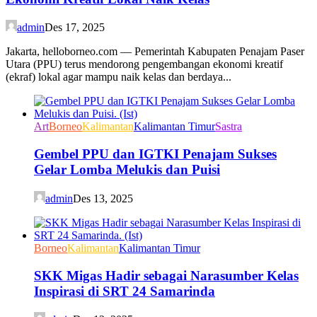
admin
Des 17, 2025
Jakarta, helloborneo.com — Pemerintah Kabupaten Penajam Paser
Utara (PPU) terus mendorong pengembangan ekonomi kreatif
(ekraf) lokal agar mampu naik kelas dan berdaya...
Art
Borneo
Kalimantan
Kalimantan Timur
Sastra
Gembel PPU dan IGTKI Penajam Sukses
Gelar Lomba Melukis dan Puisi
admin
Des 13, 2025
Borneo
Kalimantan
Kalimantan Timur
SKK Migas Hadir sebagai Narasumber Kelas
Inspirasi di SRT 24 Samarinda