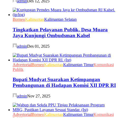
admin
Des 12, 2025
Borneo
Kalimantan
Kalimantan Selatan
Tingkatkan Pelayanan Publik, Desa Muara
Jaya Kunjungi Ombudsman Kalsel
admin
Des 01, 2025
Advertorial
Borneo
Kalimantan
Kalimantan Timur
Komunikasi
Publik
Bupati Mudyat Suarakan Ketimpangan
Pembangunan di Hadapan Komisi XII DPR RI
admin
Nov 27, 2025
Advertorial
Borneo
Kalimantan
Kalimantan Timur
Komunikasi