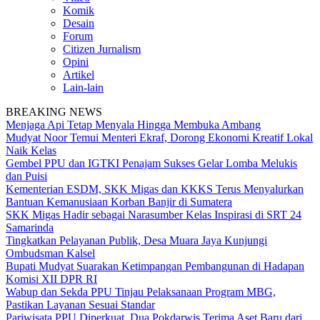
Komik
Desain
Forum
Citizen Jurnalism
Opini
Artikel
Lain-lain
BREAKING NEWS
Menjaga Api Tetap Menyala Hingga Membuka Ambang
Mudyat Noor Temui Menteri Ekraf, Dorong Ekonomi Kreatif Lokal
Naik Kelas
Gembel PPU dan IGTKI Penajam Sukses Gelar Lomba Melukis
dan Puisi
Kementerian ESDM, SKK Migas dan KKKS Terus Menyalurkan
Bantuan Kemanusiaan Korban Banjir di Sumatera
SKK Migas Hadir sebagai Narasumber Kelas Inspirasi di SRT 24
Samarinda
Tingkatkan Pelayanan Publik, Desa Muara Jaya Kunjungi
Ombudsman Kalsel
Bupati Mudyat Suarakan Ketimpangan Pembangunan di Hadapan
Komisi XII DPR RI
Wabup dan Sekda PPU Tinjau Pelaksanaan Program MBG,
Pastikan Layanan Sesuai Standar
Pariwisata PPU Diperkuat, Dua Pokdarwis Terima Aset Baru dari