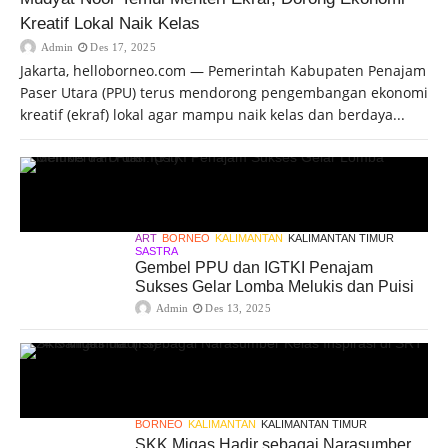
Kreatif Lokal Naik Kelas
Admin
Des 17, 2025
Jakarta, helloborneo.com — Pemerintah Kabupaten Penajam
Paser Utara (PPU) terus mendorong pengembangan ekonomi
kreatif (ekraf) lokal agar mampu naik kelas dan berdaya...
ART
BORNEO
KALIMANTAN
KALIMANTAN TIMUR
SASTRA
Gembel PPU dan IGTKI Penajam
Sukses Gelar Lomba Melukis dan Puisi
Admin
Des 13, 2025
BORNEO
KALIMANTAN
KALIMANTAN TIMUR
SKK Migas Hadir sebagai Narasumber