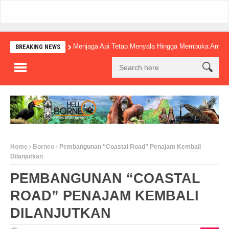
Menjaga Api Tetap Menyala Hingga Membuka Amba
BREAKING NEWS
Home
Borneo
Pembangunan “Coastal Road” Penajam Kembali
Dilanjutkan
PEMBANGUNAN “COASTAL
ROAD” PENAJAM KEMBALI
DILANJUTKAN