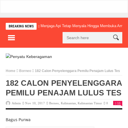
Menjaga Api Tetap Menyala Hingga Membuka Amba
BREAKING NEWS
Home
Borneo
182 Calon Penyelenggara Pemilu Penajam Lulus Tes
182 CALON PENYELENGGARA
PEMILU PENAJAM LULUS TES
Admin
Nov 10, 2017
Borneo
,
Kalimantan
,
Kalimantan Timur
0
11
Bagus Purwa