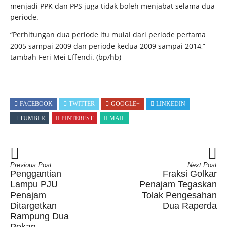
menjadi PPK dan PPS juga tidak boleh menjabat selama dua
periode.
“Perhitungan dua periode itu mulai dari periode pertama
2005 sampai 2009 dan periode kedua 2009 sampai 2014,”
tambah Feri Mei Effendi. (bp/hb)
FACEBOOK
TWITTER
GOOGLE+
LINKEDIN
TUMBLR
PINTEREST
MAIL
Previous Post
Next Post
Penggantian
Fraksi Golkar
Lampu PJU
Penajam Tegaskan
Penajam
Tolak Pengesahan
Ditargetkan
Dua Raperda
Rampung Dua
Pekan