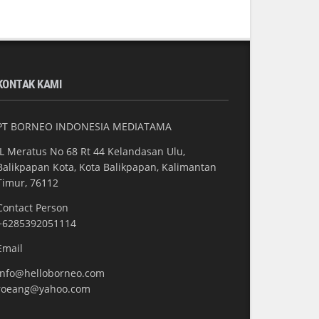
KONTAK KAMI
PT BORNEO INDONESIA MEDIATAMA
JL Meratus No 68 Rt 44 Kelandasan Ulu,
Balikpapan Kota, Kota Balikpapan, Kalimantan
Timur, 76112
Contact Person
+6285392051114
Email
info@helloborneo.com
roeang@yahoo.com