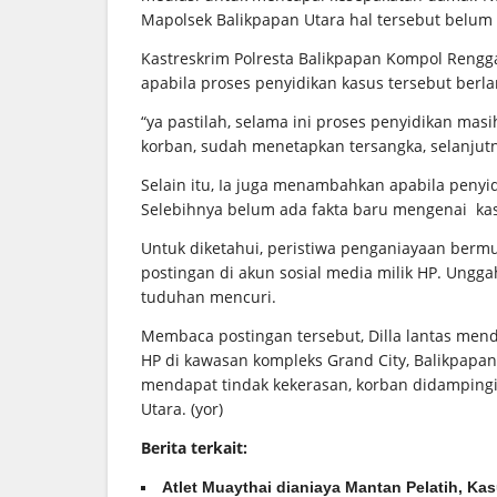
Mapolsek Balikpapan Utara hal tersebut belum 
Kastreskrim Polresta Balikpapan Kompol Rengg
apabila proses penyidikan kasus tersebut berla
“ya pastilah, selama ini proses penyidikan ma
korban, sudah menetapkan tersangka, selanjutny
Selain itu, Ia juga menambahkan apabila peny
Selebihnya belum ada fakta baru mengenai kasu
Untuk diketahui, peristiwa penganiayaan bermul
postingan di akun sosial media milik HP. Ungg
tuduhan mencuri.
Membaca postingan tersebut, Dilla lantas mend
HP di kawasan kompleks Grand City, Balikpapan
mendapat tindak kekerasan, korban didamping
Utara. (yor)
Berita terkait:
Atlet Muaythai dianiaya Mantan Pelatih, K