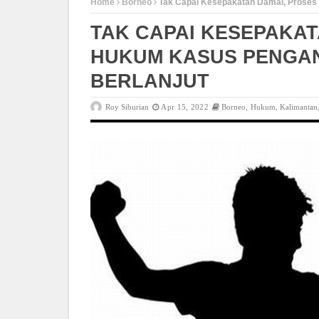
Home
Borneo
Tak Capai Kesepakatan Damai, Proses 
TAK CAPAI KESEPAKAT
HUKUM KASUS PENGAN
BERLANJUT
Roy Siburian
Apr 15, 2022
Borneo
,
Hukum
,
Kalimantan