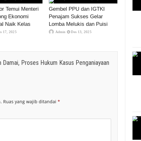
r Temui Menteri
Gembel PPU dan IGTKI
ong Ekonomi
Penajam Sukses Gelar
al Naik Kelas
Lomba Melukis dan Puisi
s 17, 2025
Admin
Des 13, 2025
n Damai, Proses Hukum Kasus Penganiayaan
.
Ruas yang wajib ditandai
*