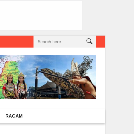
reatif Lokal Naik Kelas
Gembel PPU dan IGTKI Penajam Sukses Gelar L
RAGAM