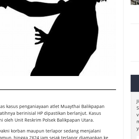
J
as kasus penganiayaan atlet Muaythai Balikpapan
S
ihnya berinisial HP dipastikan berlanjut. Kasus
v
i oleh Unit Reskrim Polsek Balikpapan Utara.
m
y
akni korban maupun terlapor sedang menjalani
mun, hingga 2X24 jam sejak terlapor diamankan ke