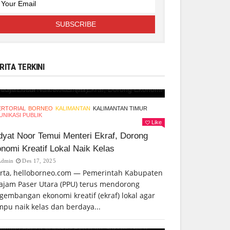
RITA TERKINI
ERTORIAL
BORNEO
KALIMANTAN
KALIMANTAN TIMUR
NIKASI PUBLIK
Like
yat Noor Temui Menteri Ekraf, Dorong
nomi Kreatif Lokal Naik Kelas
Admin
Des 17, 2025
arta, helloborneo.com — Pemerintah Kabupaten
ajam Paser Utara (PPU) terus mendorong
gembangan ekonomi kreatif (ekraf) lokal agar
pu naik kelas dan berdaya...