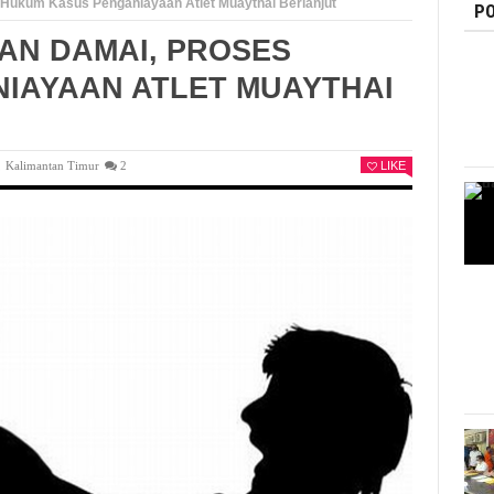
Hukum Kasus Penganiayaan Atlet Muaythai Berlanjut
PO
AN DAMAI, PROSES
IAYAAN ATLET MUAYTHAI
,
Kalimantan Timur
2
LIKE