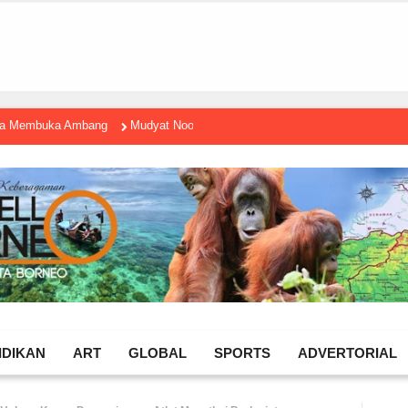
gga Membuka Ambang
Mudyat Noor Temui Menteri Ekraf, Dorong Ekonomi K
IDIKAN
ART
GLOBAL
SPORTS
ADVERTORIAL