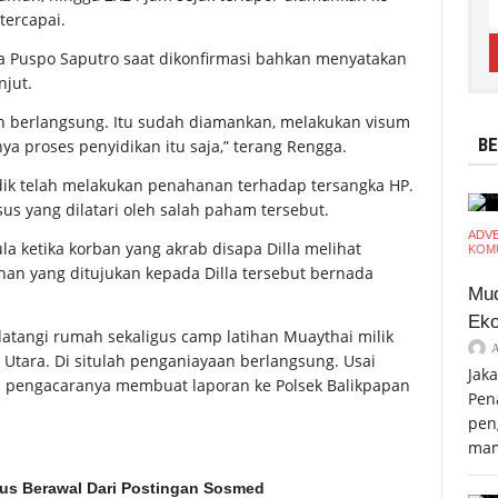
tercapai.
a Puspo Saputro saat dikonfirmasi bahkan menyatakan
njut.
sih berlangsung. Itu sudah diamankan, melakukan visum
BE
a proses penyidikan itu saja,” terang Rengga.
idik telah melakukan penahanan terhadap tersangka HP.
s yang dilatari oleh salah paham tersebut.
ADV
a ketika korban yang akrab disapa Dilla melihat
KOMU
ahan yang ditujukan kepada Dilla tersebut bernada
Mud
Eko
atangi rumah sekaligus camp latihan Muaythai milik
 Utara. Di situlah penganiayaan berlangsung. Usai
Jak
i pengacaranya membuat laporan ke Polsek Balikpapan
Pen
pen
mam
asus Berawal Dari Postingan Sosmed