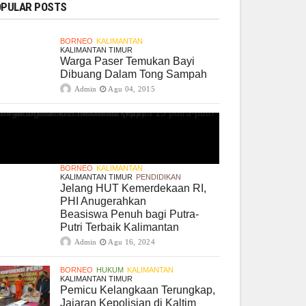
PULAR POSTS
BORNEO
KALIMANTAN
KALIMANTAN TIMUR
Warga Paser Temukan Bayi
Dibuang Dalam Tong Sampah
Admin
Agu 04, 2015
BORNEO
KALIMANTAN
KALIMANTAN TIMUR
PENDIDIKAN
Jelang HUT Kemerdekaan RI,
PHI Anugerahkan
Beasiswa Penuh bagi Putra-
Putri Terbaik Kalimantan
Admin
Agu 16, 2024
BORNEO
HUKUM
KALIMANTAN
KALIMANTAN TIMUR
Pemicu Kelangkaan Terungkap,
Jajaran Kepolisian di Kaltim