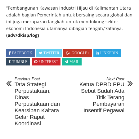
“Pembangunan Kawasan Industri Hijau di Kalimantan Utara
adalah bagian Pemerintah untuk bersaing secara global dan
ini juga merupakan langkah untuk mendukung sektor
ekonomi Indonesia utamanya dibagian tengah,”katanya.
(adv/dkisp/log)
FACEBOOK
TWITTER
GOOGLE+
LINKEDIN
TUMBLR
PINTEREST
MAIL
Previous Post
Next Post
Tata Strategi
Ketua DPRD PPU
Perpustakaan,
Sebut Sudah Ada
Dinas
Titik Terang
Perpustakaan dan
Pembayaran
Kearsipan Kaltara
Insentif Pegawai
Gelar Rapat
Koordinasi