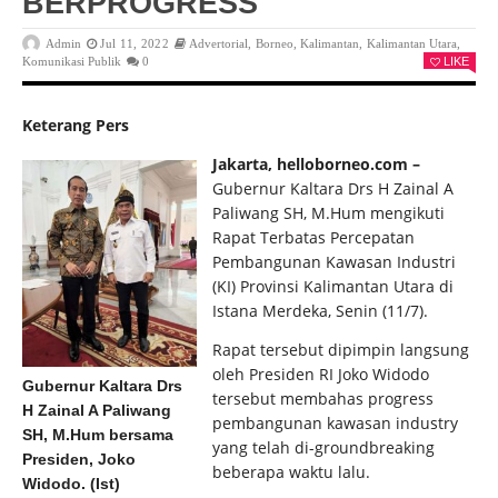
BERPROGRESS
Admin
Jul 11, 2022
Advertorial
,
Borneo
,
Kalimantan
,
Kalimantan Utara
,
Komunikasi Publik
0
LIKE
Keterang Pers
Jakarta, helloborneo.com –
Gubernur Kaltara Drs H Zainal A
Paliwang SH, M.Hum mengikuti
Rapat Terbatas Percepatan
Pembangunan Kawasan Industri
(KI) Provinsi Kalimantan Utara di
Istana Merdeka, Senin (11/7).
Rapat tersebut dipimpin langsung
oleh Presiden RI Joko Widodo
Gubernur Kaltara Drs
tersebut membahas progress
H Zainal A Paliwang
pembangunan kawasan industry
SH, M.Hum bersama
yang telah di-groundbreaking
Presiden, Joko
beberapa waktu lalu.
Widodo. (Ist)