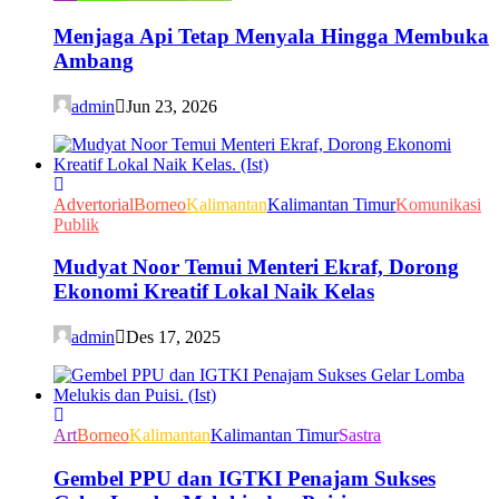
Menjaga Api Tetap Menyala Hingga Membuka
Ambang
admin
Jun 23, 2026
Advertorial
Borneo
Kalimantan
Kalimantan Timur
Komunikasi
Publik
Mudyat Noor Temui Menteri Ekraf, Dorong
Ekonomi Kreatif Lokal Naik Kelas
admin
Des 17, 2025
Art
Borneo
Kalimantan
Kalimantan Timur
Sastra
Gembel PPU dan IGTKI Penajam Sukses