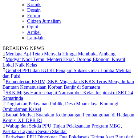
Komik
Desain
Forum
Citizen Jurnalism
Opini
Artikel
Lain-lain
BREAKING NEWS
Menjaga Api Tetap Menyala Hingga Membuka Ambang
Mudyat Noor Temui Menteri Ekraf, Dorong Ekonomi Kreatif
Lokal Naik Kelas
Gembel PPU dan IGTKI Penajam Sukses Gelar Lomba Melukis
dan Puisi
Kementerian ESDM, SKK Migas dan KKKS Terus Menyalurkan
Bantuan Kemanusiaan Korban Banjir di Sumatera
SKK Migas Hadir sebagai Narasumber Kelas Inspirasi di SRT 24
Samarinda
Tingkatkan Pelayanan Publik, Desa Muara Jaya Kunjungi
Ombudsman Kalsel
Bupati Mudyat Suarakan Ketimpangan Pembangunan di Hadapan
Komisi XII DPR RI
Wabup dan Sekda PPU Tinjau Pelaksanaan Program MBG,
Pastikan Layanan Sesuai Standar
Pariwisata PPU Diperkuat, Dua Pokdarwis Terima Aset Baru dari