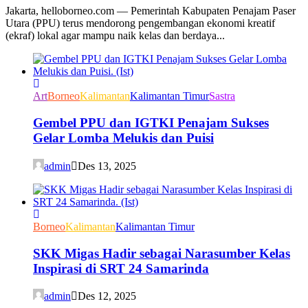
Jakarta, helloborneo.com — Pemerintah Kabupaten Penajam Paser
Utara (PPU) terus mendorong pengembangan ekonomi kreatif
(ekraf) lokal agar mampu naik kelas dan berdaya...
Art
Borneo
Kalimantan
Kalimantan Timur
Sastra
Gembel PPU dan IGTKI Penajam Sukses
Gelar Lomba Melukis dan Puisi
admin
Des 13, 2025
Borneo
Kalimantan
Kalimantan Timur
SKK Migas Hadir sebagai Narasumber Kelas
Inspirasi di SRT 24 Samarinda
admin
Des 12, 2025