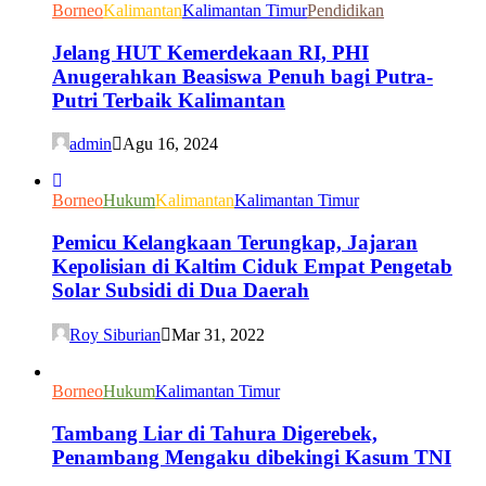
Borneo
Kalimantan
Kalimantan Timur
Pendidikan
Jelang HUT Kemerdekaan RI, PHI
Anugerahkan Beasiswa Penuh bagi Putra-
Putri Terbaik Kalimantan
admin
Agu 16, 2024
Borneo
Hukum
Kalimantan
Kalimantan Timur
Pemicu Kelangkaan Terungkap, Jajaran
Kepolisian di Kaltim Ciduk Empat Pengetab
Solar Subsidi di Dua Daerah
Roy Siburian
Mar 31, 2022
Borneo
Hukum
Kalimantan Timur
Tambang Liar di Tahura Digerebek,
Penambang Mengaku dibekingi Kasum TNI