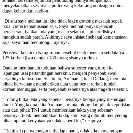
Jonatan bersama sejumlah pendukung lainnya sempat ikut
menyelamatkan sesama suporter yang kekurangan oksigen untuk
dapat keluar dari stadion.
“Di situ saya melihat itu, kita tidak lagi ngomong masalah sepak
bola, cuma kemanusiaan saja. Saya melihat banyak jenazah
berceceran, bahkan ada yang masih selamat, tapi kondisinya
mungkin sudah parah. Akhirnya saya inisiatif sebagai kemanusiaan
saja, saya mau menolong,” ujarnya.
Peristiwa kelam di Kanjuruhan tersebut telah menelan setidaknya
125 korban jiwa dengan 180 orang sisanya terluka.
Dadang membantah tuduhan bahwa suporter yang turun ke
lapangan usai pertandingan berakhir, menjadi penyebab awal
terjadinya kerusuhan. Selain itu, Aremania, kata Dadang, meminta
pihak berwenang memberikan data yang benar terkait jumlah
korban meninggal, serta penyebab sebenarnya atas tragedi tersebut.
“Tolong buka data yang sebenar-benarnya berapa yang meninggal
dunia. Yang kedua, kita Aremania minta tolong dari pihak kepolisian
atau dari pihak TNI untuk memberikan fakta yang sebenar-
benarnya, tidak membalikkan fakta, kami yang dituduh menyerang
pihak aparat, kenyataanya tidak seperti itu,” ucapnya.
“Tidak ada penyerangan terhadap aparat, tidak ada penyerangan