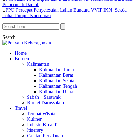
Pemerintah Daerah
PPU Percepat Penyelesaian Lahan Bandara VVIP IKN, Sekda
Tohar Pimpin Koordinasi
Search
Home
Borneo
Kalimantan
Kalimantan Timur
Kalimantan Barat
Kalimantan Selatan
Kalimantan Tengah
Kalimantan Utara
Sabah – Sarawak
Brunei Darussalam
Travel
Tempat Wisata
Kuliner
Industri Kreatif
Itinerary
Catatan Perjalanan