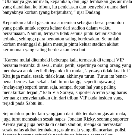
“Utamanya gas air mata, kepanikan, dan juga tembakan gas air mata
yang diarahkan ke tribun, itu penjelasan dan penyebab utama dari
banyaknya korban (yang berjatuhan),” ujar Dadang.
Kepanikan akibat gas air mata memicu sebagian besar penonton
yang panik untuk segera keluar dari stadion dalam waktu
bersamaaan. Namun, ternyata tidak semua pintu keluar stadion
terbuka, sehingga para penonton saling berdesakan. Sejumlah
korban meninggal di jalan menuju pintu keluar stadion akibat
kerumunan yang saling berdesakan tersebut.
“Karena mulai ditembaki beberapa kali, termasuk di tempat VIP
bersama temanku di awal, mulai perih, sepertinya orang-orang yang
membawa anak kecil di depanku itu mulai, ‘ayo-ayo tidak kuat ini.’
Kita juga mulai sesak, tidak kuat, akhirnya turun. Turun itu benar-
benar berdesakan sekali. Jadi turun tangga seperti ngawang
(melayang) seperti turun saja, sampai depan hal yang paling
menakutkan terjadi,” kata Via Soraya, suporter Arema yang harus
berjuang menyelamatkan diri dari tribun VIP pada insiden yang
terjadi pada Sabtu itu.
Sejumlah suporter lain yang jauh dari titik tembakan gas air mata,
juga turut merasakan sesak napas. Jonatan Rizky, seorang suporter
Arema yang juga berada di dalam stadion, mengaku merasakan
sesak nafas akibat tembakan gas air mata yang dilancarkan polisi.