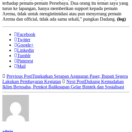
terhadap pemain-pemain Persebaya. Dua orang itu teman saya yang
turun ke lapangan, hanya memberikan support kepada pemain
Arema, tidak untuk mengintimidasi atau pun menyerang pemain
Arema dan official, tidak ada sama sekali,” pungkas Dadang.
(log)
Facebook
Twitter
Google+
Linkedin
Tumblr
Pinterest
Mail
Previous Post
Tingkatkan Serapan Anggaran Paser, Bupati Segera
Lakukan Pembayaran Kegiatan
Next Post
Dukung Kemudahan
Iklim Berusaha, Pemkot Balikpapan Gelar Bimtek dan Sosialisasi
admin