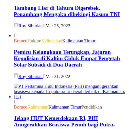
Tambang Liar di Tahura Digerebek,
Penambang Mengaku dibekingi Kasum TNI
Roy Siburian
Mar 25, 2022
Borneo
Hukum
Kalimantan
Kalimantan Timur
Pemicu Kelangkaan Terungkap, Jajaran
Kepolisian di Kaltim Ciduk Empat Pengetab
Solar Subsidi di Dua Daerah
Roy Siburian
Mar 31, 2022
Borneo
Kalimantan
Kalimantan Timur
Pendidikan
Jelang HUT Kemerdekaan RI, PHI
Anugerahkan Beasiswa Penuh bagi Putra-