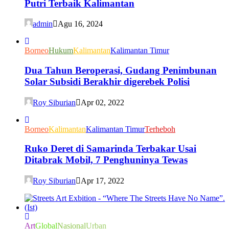
Putri Terbaik Kalimantan
admin
Agu 16, 2024
Borneo
Hukum
Kalimantan
Kalimantan Timur
Dua Tahun Beroperasi, Gudang Penimbunan
Solar Subsidi Berakhir digerebek Polisi
Roy Siburian
Apr 02, 2022
Borneo
Kalimantan
Kalimantan Timur
Terheboh
Ruko Deret di Samarinda Terbakar Usai
Ditabrak Mobil, 7 Penghuninya Tewas
Roy Siburian
Apr 17, 2022
Art
Global
Nasional
Urban