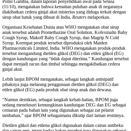
Polisi Gambia, dalam laporan penyelidikan awal pada Selasa
(11/10), mengatakan bahwa kematian puluhan anak di negaranya
diakibatkan cedera ginjal akut misterius yang diduga terkait dengan
sirup obat batuk yang dibuat di India,
Reuters
melaporkan.
Organisasi Kesehatan Dunia atau WHO mengatakan obat sirup
anak tersebut adalah Promethazine Oral Solution, Kofexmalin Baby
Cough Syrup, Makoff Baby Cough Syrup, dan Magrip N Cold
Syrup. Keempat produk tersebut diproduksi oleh Maiden
Pharmaceuticals Limited, India. WHO mengatakan produk-produk
tersebut mengandung dietilen glikol (DEG) dan etilen glikol (EG)
dengan kandungan yang “tidak dapat diterima.” Kandungan tersebut
dapat menjadi racun dan timbal sehingga mengakibatkan cedera
ginjal akut.
Lebih lanjut BPOM mengatakan, sebagai langkah antisipatif
pihaknya juga melarang penggunaan dietilen glikol (DEG) dan
etilen glikol (EG) pada produk obat sirup anak dan dewasa.
“Namun demikian, sebagai langkah kehati-hatian, BPOM juga
sedang menelusuri kemungkinan kandungan DEG dan EG sebagai
cemaran pada bahan lain yang digunakan sebagai zat pelarut
tambahan,” ujar BPOM sebagaimana dikutip dari laman resminya.
Dietilen glikol dan etilena glikol digunakan dalam cairan antibeku
dan cairan rem, tetapi kedua bahan tersebut juga digunakan sebagai