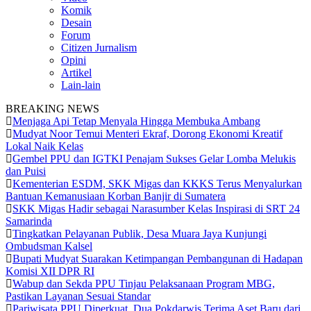
Komik
Desain
Forum
Citizen Jurnalism
Opini
Artikel
Lain-lain
BREAKING NEWS
Menjaga Api Tetap Menyala Hingga Membuka Ambang
Mudyat Noor Temui Menteri Ekraf, Dorong Ekonomi Kreatif
Lokal Naik Kelas
Gembel PPU dan IGTKI Penajam Sukses Gelar Lomba Melukis
dan Puisi
Kementerian ESDM, SKK Migas dan KKKS Terus Menyalurkan
Bantuan Kemanusiaan Korban Banjir di Sumatera
SKK Migas Hadir sebagai Narasumber Kelas Inspirasi di SRT 24
Samarinda
Tingkatkan Pelayanan Publik, Desa Muara Jaya Kunjungi
Ombudsman Kalsel
Bupati Mudyat Suarakan Ketimpangan Pembangunan di Hadapan
Komisi XII DPR RI
Wabup dan Sekda PPU Tinjau Pelaksanaan Program MBG,
Pastikan Layanan Sesuai Standar
Pariwisata PPU Diperkuat, Dua Pokdarwis Terima Aset Baru dari