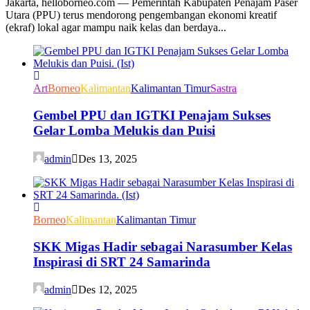
Jakarta, helloborneo.com — Pemerintah Kabupaten Penajam Paser
Utara (PPU) terus mendorong pengembangan ekonomi kreatif
(ekraf) lokal agar mampu naik kelas dan berdaya...
Art
Borneo
Kalimantan
Kalimantan Timur
Sastra
Gembel PPU dan IGTKI Penajam Sukses
Gelar Lomba Melukis dan Puisi
admin
Des 13, 2025
Borneo
Kalimantan
Kalimantan Timur
SKK Migas Hadir sebagai Narasumber Kelas
Inspirasi di SRT 24 Samarinda
admin
Des 12, 2025