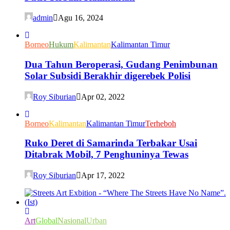
admin
Agu 16, 2024
Borneo
Hukum
Kalimantan
Kalimantan Timur
Dua Tahun Beroperasi, Gudang Penimbunan
Solar Subsidi Berakhir digerebek Polisi
Roy Siburian
Apr 02, 2022
Borneo
Kalimantan
Kalimantan Timur
Terheboh
Ruko Deret di Samarinda Terbakar Usai
Ditabrak Mobil, 7 Penghuninya Tewas
Roy Siburian
Apr 17, 2022
Art
Global
Nasional
Urban