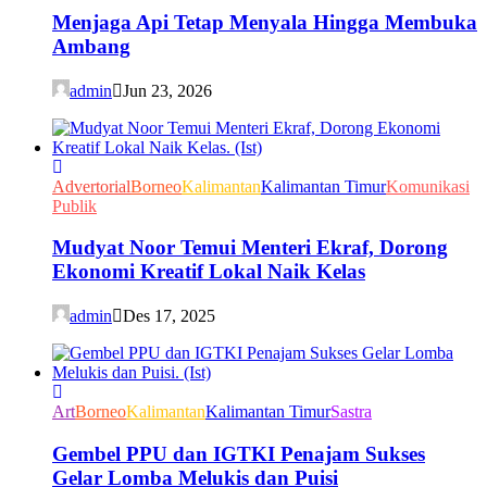
Menjaga Api Tetap Menyala Hingga Membuka
Ambang
admin
Jun 23, 2026
Advertorial
Borneo
Kalimantan
Kalimantan Timur
Komunikasi
Publik
Mudyat Noor Temui Menteri Ekraf, Dorong
Ekonomi Kreatif Lokal Naik Kelas
admin
Des 17, 2025
Art
Borneo
Kalimantan
Kalimantan Timur
Sastra
Gembel PPU dan IGTKI Penajam Sukses
Gelar Lomba Melukis dan Puisi