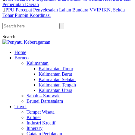
Pemerintah Daerah
PPU Percepat Penyelesaian Lahan Bandara VVIP IKN, Sekda
Tohar Pimpin Koordinasi
Search
Home
Borneo
Kalimantan
Kalimantan Timur
Kalimantan Barat
Kalimantan Selatan
Kalimantan Tengah
Kalimantan Utara
Sabah – Sarawak
Brunei Darussalam
Travel
Tempat Wisata
Kuliner
Industri Kreatif
Itinerary
Catatan Perjalanan