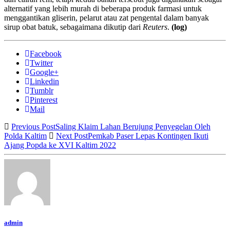
alternatif yang lebih murah di beberapa produk farmasi untuk
menggantikan gliserin, pelarut atau zat pengental dalam banyak
sirup obat batuk, sebagaimana dikutip dari
Reuters
.
(log)
Facebook
Twitter
Google+
Linkedin
Tumblr
Pinterest
Mail
Previous Post
Saling Klaim Lahan Berujung Penyegelan Oleh
Polda Kaltim
Next Post
Pemkab Paser Lepas Kontingen Ikuti
Ajang Popda ke XVI Kaltim 2022
admin