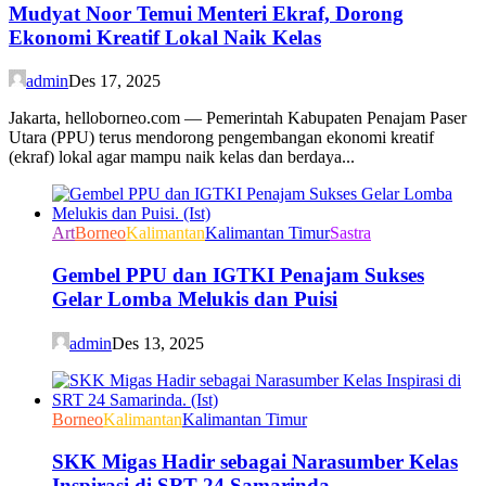
Mudyat Noor Temui Menteri Ekraf, Dorong
Ekonomi Kreatif Lokal Naik Kelas
admin
Des 17, 2025
Jakarta, helloborneo.com — Pemerintah Kabupaten Penajam Paser
Utara (PPU) terus mendorong pengembangan ekonomi kreatif
(ekraf) lokal agar mampu naik kelas dan berdaya...
Art
Borneo
Kalimantan
Kalimantan Timur
Sastra
Gembel PPU dan IGTKI Penajam Sukses
Gelar Lomba Melukis dan Puisi
admin
Des 13, 2025
Borneo
Kalimantan
Kalimantan Timur
SKK Migas Hadir sebagai Narasumber Kelas
Inspirasi di SRT 24 Samarinda