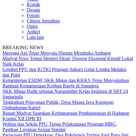
Komik
Desain
Forum
Citizen Jurnalism
Opini
Artikel
Lain-lain
BREAKING NEWS
Menjaga Api Tetap Menyala Hingga Membuka Ambang
Mudyat Noor Temui Menteri Ekraf, Dorong Ekonomi Kreatif Lokal
Naik Kelas
Gembel PPU dan IGTKI Penajam Sukses Gelar Lomba Melukis
dan Puisi
Kementerian ESDM, SKK Migas dan KKKS Terus Menyalurkan
Bantuan Kemanusiaan Korban Banjir di Sumatera
SKK Migas Hadir sebagai Narasumber Kelas Inspirasi di SRT 24
Samarinda
Tingkatkan Pelayanan Publik, Desa Muara Jaya Kunjungi
Ombudsman Kalsel
Bupati Mudyat Suarakan Ketimpangan Pembangunan di Hadapan
Komisi XII DPR RI
Wabup dan Sekda PPU Tinjau Pelaksanaan Program MBG,
Pastikan Layanan Sesuai Standar
Pariwisata PPU Diperkuat, Dua Pokdarwis Terima Aset Baru dari