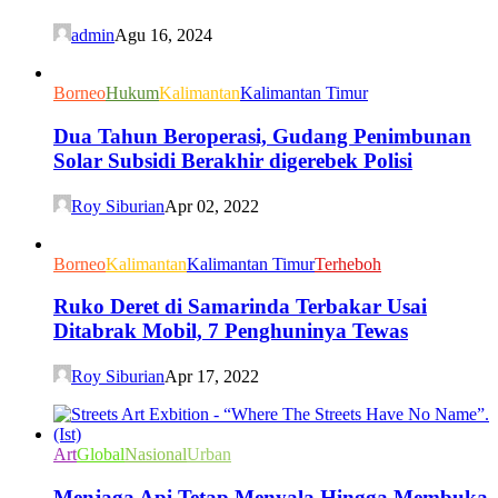
admin
Agu 16, 2024
Borneo
Hukum
Kalimantan
Kalimantan Timur
Dua Tahun Beroperasi, Gudang Penimbunan
Solar Subsidi Berakhir digerebek Polisi
Roy Siburian
Apr 02, 2022
Borneo
Kalimantan
Kalimantan Timur
Terheboh
Ruko Deret di Samarinda Terbakar Usai
Ditabrak Mobil, 7 Penghuninya Tewas
Roy Siburian
Apr 17, 2022
Art
Global
Nasional
Urban
Menjaga Api Tetap Menyala Hingga Membuka