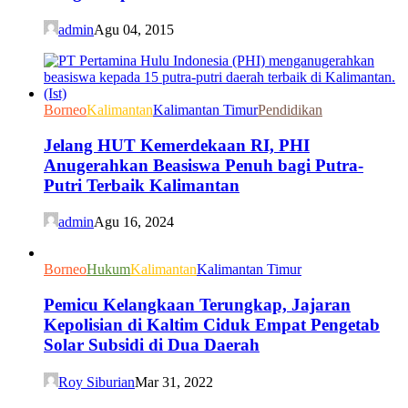
admin
Agu 04, 2015
Borneo
Kalimantan
Kalimantan Timur
Pendidikan
Jelang HUT Kemerdekaan RI, PHI
Anugerahkan Beasiswa Penuh bagi Putra-
Putri Terbaik Kalimantan
admin
Agu 16, 2024
Borneo
Hukum
Kalimantan
Kalimantan Timur
Pemicu Kelangkaan Terungkap, Jajaran
Kepolisian di Kaltim Ciduk Empat Pengetab
Solar Subsidi di Dua Daerah
Roy Siburian
Mar 31, 2022