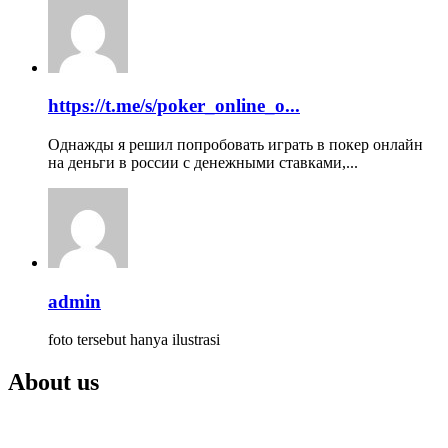
https://t.me/s/poker_online_o...
Однажды я решил попробовать играть в покер онлайн
на деньги в россии с денежными ставками,...
admin
foto tersebut hanya ilustrasi
About us