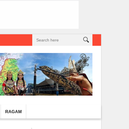
reatif Lokal Naik Kelas
Gembel PPU dan IGTKI Penajam Sukses Gelar L
RAGAM