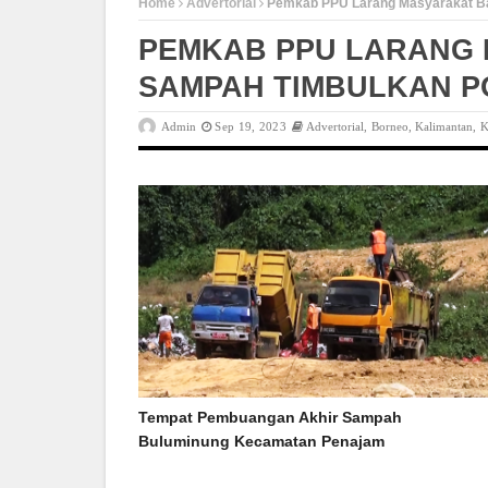
Home
Advertorial
Pemkab PPU Larang Masyarakat Ba
PEMKAB PPU LARANG
SAMPAH TIMBULKAN P
Admin
Sep 19, 2023
Advertorial
,
Borneo
,
Kalimantan
,
K
Tempat Pembuangan Akhir Sampah
Buluminung Kecamatan Penajam