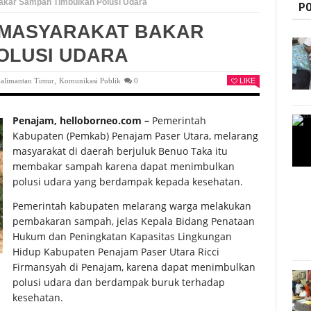
kar Sampah Timbulkan Polusi Udara
PO
 MASYARAKAT BAKAR
OLUSI UDARA
alimantan Timur
,
Komunikasi Publik
0
LIKE
Penajam, helloborneo.com –
Pemerintah
Kabupaten (Pemkab) Penajam Paser Utara, melarang
masyarakat di daerah berjuluk Benuo Taka itu
membakar sampah karena dapat menimbulkan
polusi udara yang berdampak kepada kesehatan.
Pemerintah kabupaten melarang warga melakukan
pembakaran sampah, jelas Kepala Bidang Penataan
Hukum dan Peningkatan Kapasitas Lingkungan
Hidup Kabupaten Penajam Paser Utara Ricci
Firmansyah di Penajam, karena dapat menimbulkan
polusi udara dan berdampak buruk terhadap
kesehatan.