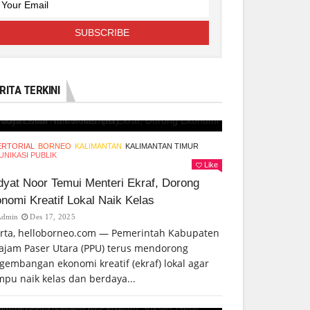
RITA TERKINI
ERTORIAL
BORNEO
KALIMANTAN
KALIMANTAN TIMUR
NIKASI PUBLIK
Like
yat Noor Temui Menteri Ekraf, Dorong
nomi Kreatif Lokal Naik Kelas
Admin
Des 17, 2025
arta, helloborneo.com — Pemerintah Kabupaten
ajam Paser Utara (PPU) terus mendorong
gembangan ekonomi kreatif (ekraf) lokal agar
pu naik kelas dan berdaya...