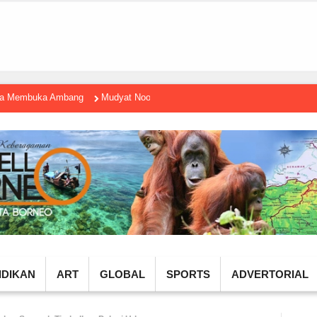
gga Membuka Ambang
Mudyat Noor Temui Menteri Ekraf, Dorong Ekonomi K
IDIKAN
ART
GLOBAL
SPORTS
ADVERTORIAL