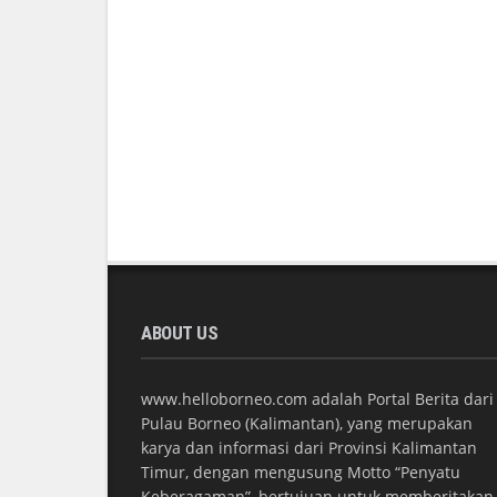
ABOUT US
www.helloborneo.com adalah Portal Berita dari
Pulau Borneo (Kalimantan), yang merupakan
karya dan informasi dari Provinsi Kalimantan
Timur, dengan mengusung Motto “Penyatu
Keberagaman”, bertujuan untuk memberitakan