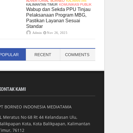
ADVERTORIAL
BORNEO
KALIMANTAN
KALIMANTAN TIMUR
KOMUNIKASI PUBLIK
Wabup dan Sekda PPU Tinjau
Pelaksanaan Program MBG,
Pastikan Layanan Sesuai
Standar
Admin
Nov 26, 2025
POPULAR
RECENT
COMMENTS
KONTAK KAMI
PT BORNEO INDONESIA MEDIATAMA
JL Meratus No 68 Rt 44 Kelandasan Ulu,
Balikpapan Kota, Kota Balikpapan, Kalimantan
Timur, 76112