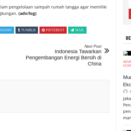
dalam pengelolaan sampah rumah tangga agar memiliki
ngkungan.
(adv/log)
NKEDIN
TUMBLR
PINTEREST
MAIL
BE
Next Post
Indonesia Tawarkan
Pengembangan Energi Bersih di
ADV
China
KOMU
Mud
Eko
Jak
Pen
pen
mam