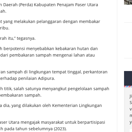
 Daerah (Perda) Kabupaten Penajam Paser Utara
ah.
kat yang melakukan pelanggaran dengan membakar
ribu.
h itu,” tegasnya.
h berpotensi menyebabkan kebakaran hutan dan
 api dari pembakaran sampah mengenai lahan atau
an sampah di lingkungan tempat tinggal, perkantoran
terhadap penilaian Adipura.
lah titik, salah satunya menyangkut pengelolaan sampah
 pembakaran sampah.
J
S
ata dia, yang dilakukan oleh Kementerian Lingkungan
v
m
y
er Utara mengajak masyarakat untuk berpartisipasi
ih pada tahun sebelumnya (2023).