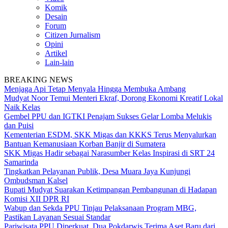
Komik
Desain
Forum
Citizen Jurnalism
Opini
Artikel
Lain-lain
BREAKING NEWS
Menjaga Api Tetap Menyala Hingga Membuka Ambang
Mudyat Noor Temui Menteri Ekraf, Dorong Ekonomi Kreatif Lokal
Naik Kelas
Gembel PPU dan IGTKI Penajam Sukses Gelar Lomba Melukis
dan Puisi
Kementerian ESDM, SKK Migas dan KKKS Terus Menyalurkan
Bantuan Kemanusiaan Korban Banjir di Sumatera
SKK Migas Hadir sebagai Narasumber Kelas Inspirasi di SRT 24
Samarinda
Tingkatkan Pelayanan Publik, Desa Muara Jaya Kunjungi
Ombudsman Kalsel
Bupati Mudyat Suarakan Ketimpangan Pembangunan di Hadapan
Komisi XII DPR RI
Wabup dan Sekda PPU Tinjau Pelaksanaan Program MBG,
Pastikan Layanan Sesuai Standar
Pariwisata PPU Diperkuat, Dua Pokdarwis Terima Aset Baru dari