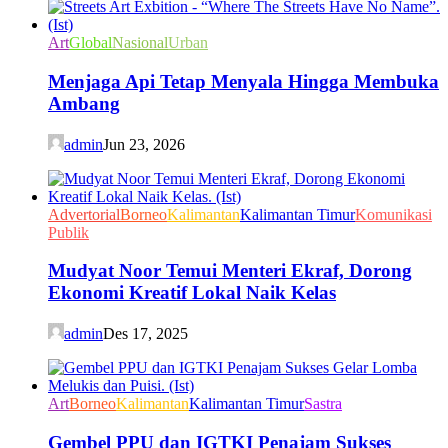
Art
Global
Nasional
Urban
Menjaga Api Tetap Menyala Hingga Membuka
Ambang
admin
Jun 23, 2026
Advertorial
Borneo
Kalimantan
Kalimantan Timur
Komunikasi
Publik
Mudyat Noor Temui Menteri Ekraf, Dorong
Ekonomi Kreatif Lokal Naik Kelas
admin
Des 17, 2025
Art
Borneo
Kalimantan
Kalimantan Timur
Sastra
Gembel PPU dan IGTKI Penajam Sukses