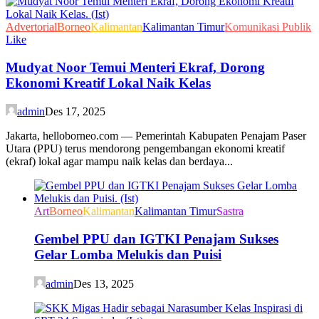
Advertorial
Borneo
Kalimantan
Kalimantan Timur
Komunikasi Publik
Like
Mudyat Noor Temui Menteri Ekraf, Dorong
Ekonomi Kreatif Lokal Naik Kelas
admin
Des 17, 2025
Jakarta, helloborneo.com — Pemerintah Kabupaten Penajam Paser
Utara (PPU) terus mendorong pengembangan ekonomi kreatif
(ekraf) lokal agar mampu naik kelas dan berdaya...
Art
Borneo
Kalimantan
Kalimantan Timur
Sastra
Gembel PPU dan IGTKI Penajam Sukses
Gelar Lomba Melukis dan Puisi
admin
Des 13, 2025