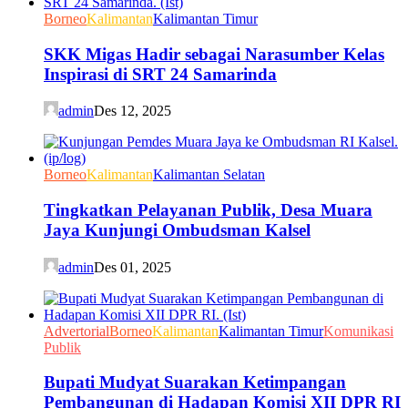
Borneo
Kalimantan
Kalimantan Timur
SKK Migas Hadir sebagai Narasumber Kelas
Inspirasi di SRT 24 Samarinda
admin
Des 12, 2025
Borneo
Kalimantan
Kalimantan Selatan
Tingkatkan Pelayanan Publik, Desa Muara
Jaya Kunjungi Ombudsman Kalsel
admin
Des 01, 2025
Advertorial
Borneo
Kalimantan
Kalimantan Timur
Komunikasi
Publik
Bupati Mudyat Suarakan Ketimpangan
Pembangunan di Hadapan Komisi XII DPR RI