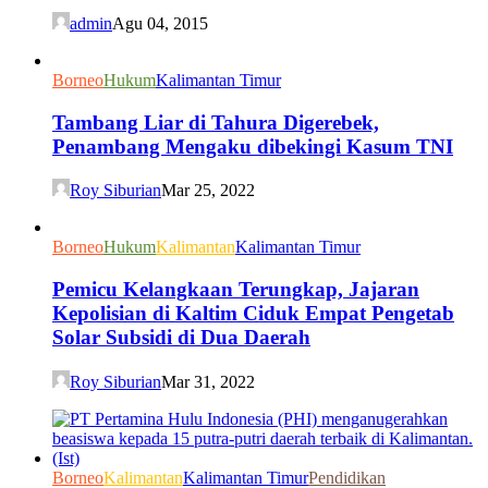
admin
Agu 04, 2015
Borneo
Hukum
Kalimantan Timur
Tambang Liar di Tahura Digerebek,
Penambang Mengaku dibekingi Kasum TNI
Roy Siburian
Mar 25, 2022
Borneo
Hukum
Kalimantan
Kalimantan Timur
Pemicu Kelangkaan Terungkap, Jajaran
Kepolisian di Kaltim Ciduk Empat Pengetab
Solar Subsidi di Dua Daerah
Roy Siburian
Mar 31, 2022
Borneo
Kalimantan
Kalimantan Timur
Pendidikan