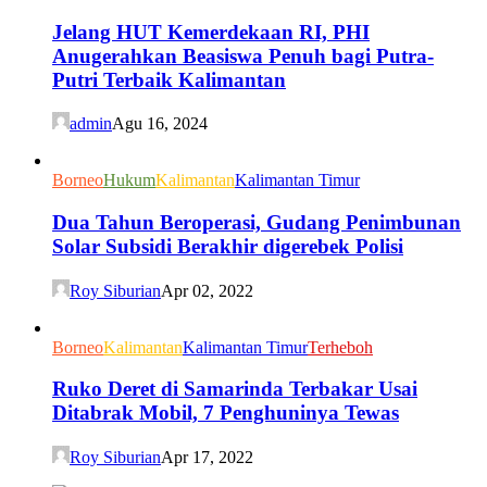
Jelang HUT Kemerdekaan RI, PHI
Anugerahkan Beasiswa Penuh bagi Putra-
Putri Terbaik Kalimantan
admin
Agu 16, 2024
Borneo
Hukum
Kalimantan
Kalimantan Timur
Dua Tahun Beroperasi, Gudang Penimbunan
Solar Subsidi Berakhir digerebek Polisi
Roy Siburian
Apr 02, 2022
Borneo
Kalimantan
Kalimantan Timur
Terheboh
Ruko Deret di Samarinda Terbakar Usai
Ditabrak Mobil, 7 Penghuninya Tewas
Roy Siburian
Apr 17, 2022