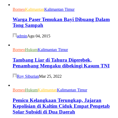
Borneo
Kalimantan
Kalimantan Timur
Warga Paser Temukan Bayi Dibuang Dalam
Tong Sampah
admin
Agu 04, 2015
Borneo
Hukum
Kalimantan Timur
Tambang Liar di Tahura Digerebek,
Penambang Mengaku dibekingi Kasum TNI
Roy Siburian
Mar 25, 2022
Borneo
Hukum
Kalimantan
Kalimantan Timur
Pemicu Kelangkaan Terungkap, Jajaran
Kepolisian di Kaltim Ciduk Empat Pengetab
Solar Subsidi di Dua Daerah