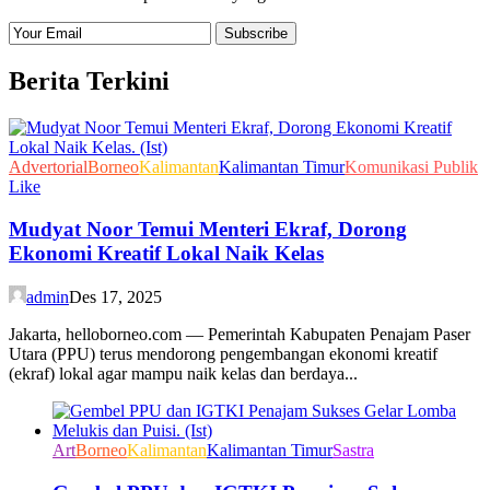
Berita Terkini
Advertorial
Borneo
Kalimantan
Kalimantan Timur
Komunikasi Publik
Like
Mudyat Noor Temui Menteri Ekraf, Dorong
Ekonomi Kreatif Lokal Naik Kelas
admin
Des 17, 2025
Jakarta, helloborneo.com — Pemerintah Kabupaten Penajam Paser
Utara (PPU) terus mendorong pengembangan ekonomi kreatif
(ekraf) lokal agar mampu naik kelas dan berdaya...
Art
Borneo
Kalimantan
Kalimantan Timur
Sastra