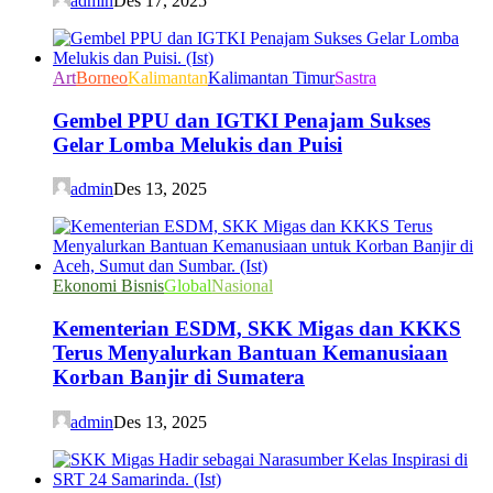
admin
Des 17, 2025
Art
Borneo
Kalimantan
Kalimantan Timur
Sastra
Gembel PPU dan IGTKI Penajam Sukses
Gelar Lomba Melukis dan Puisi
admin
Des 13, 2025
Ekonomi Bisnis
Global
Nasional
Kementerian ESDM, SKK Migas dan KKKS
Terus Menyalurkan Bantuan Kemanusiaan
Korban Banjir di Sumatera
admin
Des 13, 2025