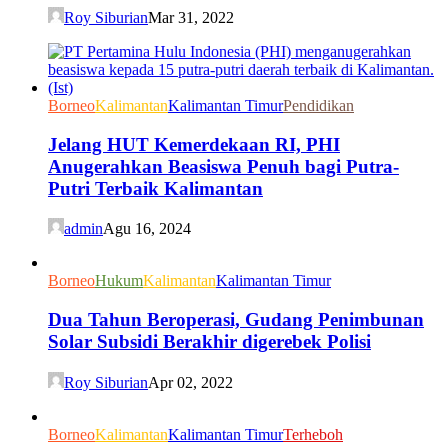
Roy Siburian
Mar 31, 2022
Borneo
Kalimantan
Kalimantan Timur
Pendidikan
Jelang HUT Kemerdekaan RI, PHI
Anugerahkan Beasiswa Penuh bagi Putra-
Putri Terbaik Kalimantan
admin
Agu 16, 2024
Borneo
Hukum
Kalimantan
Kalimantan Timur
Dua Tahun Beroperasi, Gudang Penimbunan
Solar Subsidi Berakhir digerebek Polisi
Roy Siburian
Apr 02, 2022
Borneo
Kalimantan
Kalimantan Timur
Terheboh