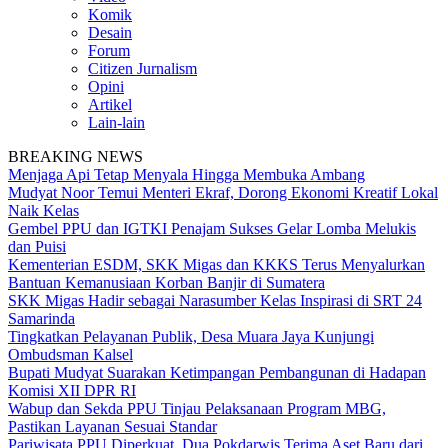
Komik
Desain
Forum
Citizen Jurnalism
Opini
Artikel
Lain-lain
BREAKING NEWS
Menjaga Api Tetap Menyala Hingga Membuka Ambang
Mudyat Noor Temui Menteri Ekraf, Dorong Ekonomi Kreatif Lokal
Naik Kelas
Gembel PPU dan IGTKI Penajam Sukses Gelar Lomba Melukis
dan Puisi
Kementerian ESDM, SKK Migas dan KKKS Terus Menyalurkan
Bantuan Kemanusiaan Korban Banjir di Sumatera
SKK Migas Hadir sebagai Narasumber Kelas Inspirasi di SRT 24
Samarinda
Tingkatkan Pelayanan Publik, Desa Muara Jaya Kunjungi
Ombudsman Kalsel
Bupati Mudyat Suarakan Ketimpangan Pembangunan di Hadapan
Komisi XII DPR RI
Wabup dan Sekda PPU Tinjau Pelaksanaan Program MBG,
Pastikan Layanan Sesuai Standar
Pariwisata PPU Diperkuat, Dua Pokdarwis Terima Aset Baru dari