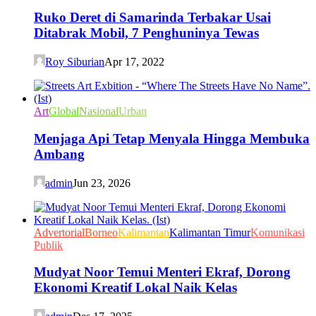
Ruko Deret di Samarinda Terbakar Usai
Ditabrak Mobil, 7 Penghuninya Tewas
Roy Siburian
Apr 17, 2022
Art
Global
Nasional
Urban
Menjaga Api Tetap Menyala Hingga Membuka
Ambang
admin
Jun 23, 2026
Advertorial
Borneo
Kalimantan
Kalimantan Timur
Komunikasi
Publik
Mudyat Noor Temui Menteri Ekraf, Dorong
Ekonomi Kreatif Lokal Naik Kelas