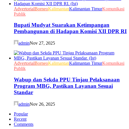
Advertorial
Borneo
Kalimantan
Kalimantan Timur
Komunikasi
Publik
Bupati Mudyat Suarakan Ketimpangan
Pembangunan di Hadapan Komisi XII DPR RI
admin
Nov 27, 2025
Advertorial
Borneo
Kalimantan
Kalimantan Timur
Komunikasi
Publik
Wabup dan Sekda PPU Tinjau Pelaksanaan
Program MBG, Pastikan Layanan Sesuai
Standar
admin
Nov 26, 2025
Popular
Recent
Comments