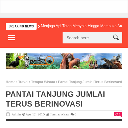
Menjaga Api Tetap Menyala Hingga Membuka Amba
BREAKING NEWS
Home
Travel
Tempat Wisata
Pantai Tanjung Jumlai Terus Berinovasi
PANTAI TANJUNG JUMLAI
TERUS BERINOVASI
Admin
Apr 12, 2015
Tempat Wisata
0
1