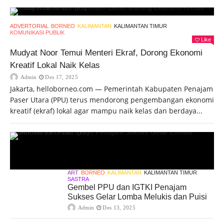
ADVERTORIAL
BORNEO
KALIMANTAN
KALIMANTAN TIMUR
KOMUNIKASI PUBLIK
Like
Mudyat Noor Temui Menteri Ekraf, Dorong Ekonomi
Kreatif Lokal Naik Kelas
Admin
Des 17, 2025
Jakarta, helloborneo.com — Pemerintah Kabupaten Penajam
Paser Utara (PPU) terus mendorong pengembangan ekonomi
kreatif (ekraf) lokal agar mampu naik kelas dan berdaya...
ART
BORNEO
KALIMANTAN
KALIMANTAN TIMUR
SASTRA
Gembel PPU dan IGTKI Penajam
Sukses Gelar Lomba Melukis dan Puisi
Admin
Des 13, 2025