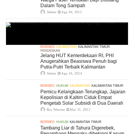
Dalam Tong Sampah
Admin
Agu 04, 2015
BORNEO
KALIMANTAN
KALIMANTAN TIMUR
PENDIDIKAN
Jelang HUT Kemerdekaan RI, PHI
Anugerahkan Beasiswa Penuh bagi
Putra-Putri Terbaik Kalimantan
Admin
Agu 16, 2024
BORNEO
HUKUM
KALIMANTAN
KALIMANTAN TIMUR
Pemicu Kelangkaan Terungkap, Jajaran
Kepolisian di Kaltim Ciduk Empat
Pengetab Solar Subsidi di Dua Daerah
Roy Siburian
Mar 31, 2022
BORNEO
HUKUM
KALIMANTAN TIMUR
Tambang Liar di Tahura Digerebek,
Penambang Mengaku dibekingi Kasum