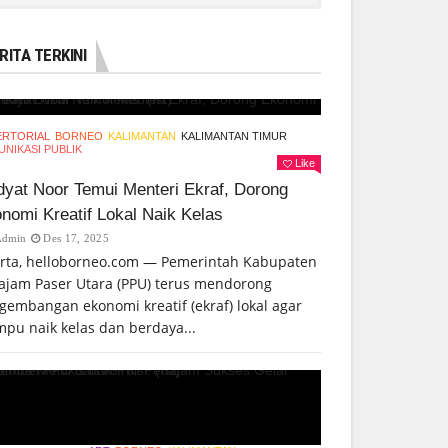
RITA TERKINI
ERTORIAL
BORNEO
KALIMANTAN
KALIMANTAN TIMUR
NIKASI PUBLIK
Like
yat Noor Temui Menteri Ekraf, Dorong
nomi Kreatif Lokal Naik Kelas
Admin
Des 17, 2025
arta, helloborneo.com — Pemerintah Kabupaten
ajam Paser Utara (PPU) terus mendorong
gembangan ekonomi kreatif (ekraf) lokal agar
pu naik kelas dan berdaya...