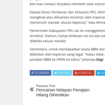
kita mau melaut, terpaksa membeli solar ecera
Kepala Dinas Perikanan dan Kelautan PPU, Ah
mangkrak atau dibiarkan terlantar oleh Koperas
memenuhi standar aturan koperasi,” kata Ahm
Pemerintah Kabupaten PPU sat itu menggelon
tersebut. Namun, hanya terkesan sia-sia dan p
dikelola sesuai standar.
Sementara, untuk mendapatkan kouta BBM dari
dikelolah oleh koperasi yang legal. “Kalau tida
pasokan BBM ke SPDN tersebut,” jelasnya.
(log)
FACEBOOK
TWITTER
GOOGLE+
LI
Previous Post
Pencarian Nelayan Penajam
Hilang Dihentikan