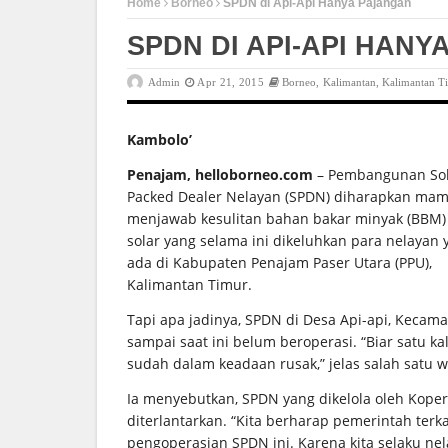
Home
Borneo
SPDN di Api-Api Hanya Pajangan
SPDN DI API-API HAN
Admin
Apr 21, 2015
Borneo
,
Kalimantan
,
Kalimantan T
Kambolo’
Penajam, helloborneo.com
– Pembangunan So
Packed Dealer Nelayan (SPDN) diharapkan ma
menjawab kesulitan bahan bakar minyak (BBM) 
solar yang selama ini dikeluhkan para nelayan 
ada di Kabupaten Penajam Paser Utara (PPU),
Kalimantan Timur.
Tapi apa jadinya, SPDN di Desa Api-api, Kecama
sampai saat ini belum beroperasi. “Biar satu k
sudah dalam keadaan rusak,” jelas salah satu 
Ia menyebutkan, SPDN yang dikelola oleh Koper
diterlantarkan. “Kita berharap pemerintah terk
pengoperasian SPDN ini. Karena kita selaku ne