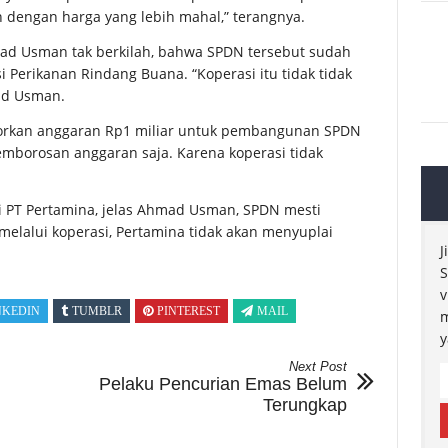
n dengan harga yang lebih mahal,” terangnya.
mad Usman tak berkilah, bahwa SPDN tersebut sudah
i Perikanan Rindang Buana. “Koperasi itu tidak tidak
ad Usman.
torkan anggaran Rp1 miliar untuk pembangunan SPDN
emborosan anggaran saja. Karena koperasi tidak
 PT Pertamina, jelas Ahmad Usman, SPDN mesti
k melalui koperasi, Pertamina tidak akan menyuplai
J
S
v
NKEDIN
TUMBLR
PINTEREST
MAIL
m
y
Next Post
Pelaku Pencurian Emas Belum
Terungkap