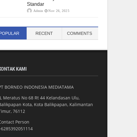
Standar
Admin
Nov 26, 2025
POPULAR
RECENT
COMMENTS
KONTAK KAMI
PT BORNEO INDONESIA MEDIATAMA
JL Meratus No 68 Rt 44 Kelandasan Ulu,
Balikpapan Kota, Kota Balikpapan, Kalimantan
Timur, 76112
Contact Person
+6285392051114