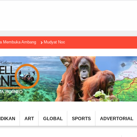
gga Membuka Ambang
Mudyat Noor Temui Menteri Ekraf, Dorong Ekonomi K
IDIKAN
ART
GLOBAL
SPORTS
ADVERTORIAL