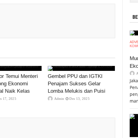
BE
ADV
KOMU
Mud
Eko
r Temui Menteri
Gembel PPU dan IGTKI
Jak
ong Ekonomi
Penajam Sukses Gelar
Pen
al Naik Kelas
Lomba Melukis dan Puisi
pen
s 17, 2025
Admin
Des 13, 2025
mam