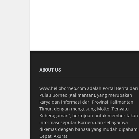
ABOUT US
www.helloborneo.com adalah Portal Berita dari
Pulau Borneo (Kalimantan), yang merupakan
karya dan informasi dari Provinsi Kalimantan
Timur, dengan mengusung Motto “Penyatu
Keberagaman”, bertujuan untuk memberitakan
informasi seputar Borneo, dan sebagainya
dikemas dengan bahasa yang mudah dipahami
Cepat, Akurat.