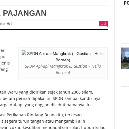
PO
YA PAJANGAN
imur
0
3
lar
mpu
jenis
SPDN Api-api Mangkrak (L Gustian – Hello
yang
Borneo)
tan Waru yang didirikan sejak tahun 2006 silam,
ali belum pernah dipakai ini SPDN sampai kondisinya
warga Api-api yang enggan disebut namanya itu.
asi Perikanan Rindang Buana itu, terkesan
ait segera turun tangan atau mengambil alih
layan cukup kesulitan mendapatkan solar. Itupun kalau