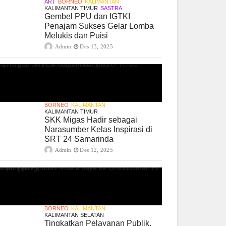
ART
BORNEO
KALIMANTAN
KALIMANTAN TIMUR
SASTRA
Gembel PPU dan IGTKI
Penajam Sukses Gelar Lomba
Melukis dan Puisi
Admin
Des 13, 2025
BORNEO
KALIMANTAN
KALIMANTAN TIMUR
SKK Migas Hadir sebagai
Narasumber Kelas Inspirasi di
SRT 24 Samarinda
Admin
Des 12, 2025
BORNEO
KALIMANTAN
KALIMANTAN SELATAN
Tingkatkan Pelayanan Publik,