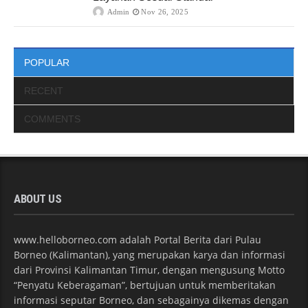
Admin
Nov 26, 2025
POPULAR
RECENT
COMMENTS
ABOUT US
www.helloborneo.com adalah Portal Berita dari Pulau
Borneo (Kalimantan), yang merupakan karya dan informasi
dari Provinsi Kalimantan Timur, dengan mengusung Motto
“Penyatu Keberagaman”, bertujuan untuk memberitakan
informasi seputar Borneo, dan sebagainya dikemas dengan