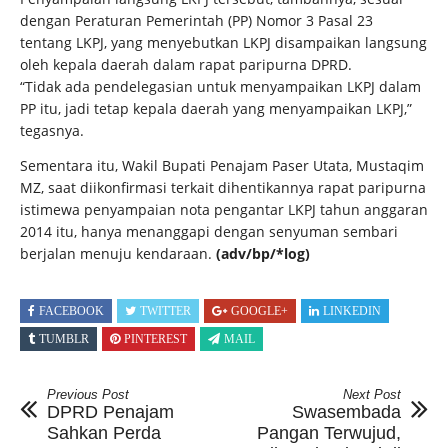
dengan Peraturan Pemerintah (PP) Nomor 3 Pasal 23
tentang LKPJ, yang menyebutkan LKPJ disampaikan langsung
oleh kepala daerah dalam rapat paripurna DPRD.
“Tidak ada pendelegasian untuk menyampaikan LKPJ dalam
PP itu, jadi tetap kepala daerah yang menyampaikan LKPJ,”
tegasnya.
Sementara itu, Wakil Bupati Penajam Paser Utata, Mustaqim
MZ, saat diikonfirmasi terkait dihentikannya rapat paripurna
istimewa penyampaian nota pengantar LKPJ tahun anggaran
2014 itu, hanya menanggapi dengan senyuman sembari
berjalan menuju kendaraan.
(adv/bp/*log)
FACEBOOK
TWITTER
GOOGLE+
LINKEDIN
TUMBLR
PINTEREST
MAIL
Previous Post
Next Post
DPRD Penajam
Swasembada
Sahkan Perda
Pangan Terwujud,