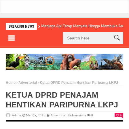
Menjaga Api Tetap Menyala Hingga Membuka Amba
BREAKING NEWS
Home
Advertorial
Ketua DPRD Penajam Hentikan Paripurna LKPJ
KETUA DPRD PENAJAM
HENTIKAN PARIPURNA LKPJ
Admin
Mei 05, 2015
Advertorial
,
Parlementaria
0
4