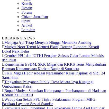
Komik
Desain
Forum
Citizen Jurnalism
Opini
Artikel
Lain-lain
BREAKING NEWS
Menjaga Api Tetap Menyala Hingga Membuka Ambang
Mudyat Noor Temui Menteri Ekraf, Dorong Ekonomi Kreatif
Lokal Naik Kelas
Gembel PPU dan IGTKI Penajam Sukses Gelar Lomba Melukis
dan Puisi
Kementerian ESDM, SKK Migas dan KKKS Terus Menyalurkan
Bantuan Kemanusiaan Korban Banjir di Sumatera
SKK Migas Hadir sebagai Narasumber Kelas Inspirasi di SRT 24
Samarinda
Tingkatkan Pelayanan Publik, Desa Muara Jaya Kunjungi
Ombudsman Kalsel
Bupati Mudyat Suarakan Ketimpangan Pembangunan di Hadapan
Komisi XII DPR RI
Wabup dan Sekda PPU Tinjau Pelaksanaan Program MBG,
Pastikan Layanan Sesuai Standar
Pariwisata PPU Diperkuat, Dua Pokdarwis Terima Aset Baru dari