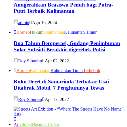
Anugerahkan Beasiswa Penuh bagi Putra-
Putri Terbaik Kalimantan
admin
Agu 16, 2024
Borneo
Hukum
Kalimantan
Kalimantan Timur
Dua Tahun Beroperasi, Gudang Penimbunan
Solar Subsidi Berakhir digerebek Polisi
Roy Siburian
Apr 02, 2022
Borneo
Kalimantan
Kalimantan Timur
Terheboh
Ruko Deret di Samarinda Terbakar Usai
Ditabrak Mobil, 7 Penghuninya Tewas
Roy Siburian
Apr 17, 2022
Art
Global
Nasional
Urban