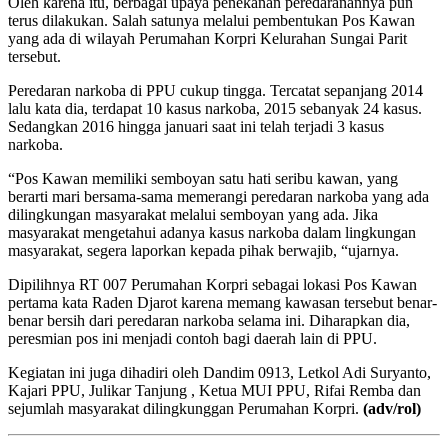
Oleh karena itu, berbagai upaya penekanan peredaranannya pun
terus dilakukan. Salah satunya melalui pembentukan Pos Kawan
yang ada di wilayah Perumahan Korpri Kelurahan Sungai Parit
tersebut.
Peredaran narkoba di PPU cukup tingga. Tercatat sepanjang 2014
lalu kata dia, terdapat 10 kasus narkoba, 2015 sebanyak 24 kasus.
Sedangkan 2016 hingga januari saat ini telah terjadi 3 kasus
narkoba.
“Pos Kawan memiliki semboyan satu hati seribu kawan, yang
berarti mari bersama-sama memerangi peredaran narkoba yang ada
dilingkungan masyarakat melalui semboyan yang ada. Jika
masyarakat mengetahui adanya kasus narkoba dalam lingkungan
masyarakat, segera laporkan kepada pihak berwajib, “ujarnya.
Dipilihnya RT 007 Perumahan Korpri sebagai lokasi Pos Kawan
pertama kata Raden Djarot karena memang kawasan tersebut benar-
benar bersih dari peredaran narkoba selama ini. Diharapkan dia,
peresmian pos ini menjadi contoh bagi daerah lain di PPU.
Kegiatan ini juga dihadiri oleh Dandim 0913, Letkol Adi Suryanto,
Kajari PPU, Julikar Tanjung , Ketua MUI PPU, Rifai Remba dan
sejumlah masyarakat dilingkunggan Perumahan Korpri.
(adv/rol)