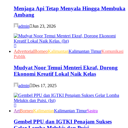
Menjaga Api Tetap Menyala Hingga Membuka
Ambang
admin
Jun 23, 2026
Advertorial
Borneo
Kalimantan
Kalimantan Timur
Komunikasi
Publik
Mudyat Noor Temui Menteri Ekraf, Dorong
Ekonomi Kreatif Lokal Naik Kelas
admin
Des 17, 2025
Art
Borneo
Kalimantan
Kalimantan Timur
Sastra
Gembel PPU dan IGTKI Penajam Sukses
Gelar Lomba Melukis dan Puisi