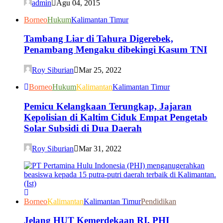
admin
Agu 04, 2015
Borneo
Hukum
Kalimantan Timur
Tambang Liar di Tahura Digerebek,
Penambang Mengaku dibekingi Kasum TNI
Roy Siburian
Mar 25, 2022
Borneo
Hukum
Kalimantan
Kalimantan Timur
Pemicu Kelangkaan Terungkap, Jajaran
Kepolisian di Kaltim Ciduk Empat Pengetab
Solar Subsidi di Dua Daerah
Roy Siburian
Mar 31, 2022
Borneo
Kalimantan
Kalimantan Timur
Pendidikan
Jelang HUT Kemerdekaan RI, PHI