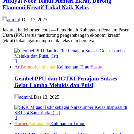
Mudyat Noor Temui Menteri Ekraf, Dorong
Ekonomi Kreatif Lokal Naik Kelas
admin
Des 17, 2025
Jakarta, helloborneo.com — Pemerintah Kabupaten Penajam Paser
Utara (PPU) terus mendorong pengembangan ekonomi kreatif
(ekraf) lokal agar mampu naik kelas dan berdaya...
Art
Borneo
Kalimantan
Kalimantan Timur
Sastra
Gembel PPU dan IGTKI Penajam Sukses
Gelar Lomba Melukis dan Puisi
admin
Des 13, 2025
Borneo
Kalimantan
Kalimantan Timur