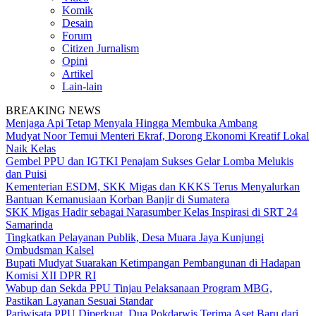
Komik
Desain
Forum
Citizen Jurnalism
Opini
Artikel
Lain-lain
BREAKING NEWS
Menjaga Api Tetap Menyala Hingga Membuka Ambang
Mudyat Noor Temui Menteri Ekraf, Dorong Ekonomi Kreatif Lokal
Naik Kelas
Gembel PPU dan IGTKI Penajam Sukses Gelar Lomba Melukis
dan Puisi
Kementerian ESDM, SKK Migas dan KKKS Terus Menyalurkan
Bantuan Kemanusiaan Korban Banjir di Sumatera
SKK Migas Hadir sebagai Narasumber Kelas Inspirasi di SRT 24
Samarinda
Tingkatkan Pelayanan Publik, Desa Muara Jaya Kunjungi
Ombudsman Kalsel
Bupati Mudyat Suarakan Ketimpangan Pembangunan di Hadapan
Komisi XII DPR RI
Wabup dan Sekda PPU Tinjau Pelaksanaan Program MBG,
Pastikan Layanan Sesuai Standar
Pariwisata PPU Diperkuat, Dua Pokdarwis Terima Aset Baru dari