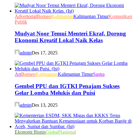
Advertorial
Borneo
Kalimantan
Kalimantan Timur
Komunikasi
Publik
Mudyat Noor Temui Menteri Ekraf, Dorong
Ekonomi Kreatif Lokal Naik Kelas
admin
Des 17, 2025
Art
Borneo
Kalimantan
Kalimantan Timur
Sastra
Gembel PPU dan IGTKI Penajam Sukses
Gelar Lomba Melukis dan Puisi
admin
Des 13, 2025
Ekonomi Bisnis
Global
Nasional