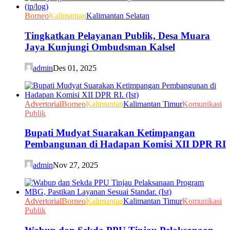
Borneo
Kalimantan
Kalimantan Selatan
Tingkatkan Pelayanan Publik, Desa Muara
Jaya Kunjungi Ombudsman Kalsel
admin
Des 01, 2025
Advertorial
Borneo
Kalimantan
Kalimantan Timur
Komunikasi
Publik
Bupati Mudyat Suarakan Ketimpangan
Pembangunan di Hadapan Komisi XII DPR RI
admin
Nov 27, 2025
Advertorial
Borneo
Kalimantan
Kalimantan Timur
Komunikasi
Publik