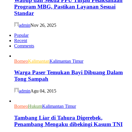
Wabup dan Sekda PPU Tinjau Pelaksanaan
Program MBG, Pastikan Layanan Sesuai
Standar
admin
Nov 26, 2025
Popular
Recent
Comments
Borneo
Kalimantan
Kalimantan Timur
Warga Paser Temukan Bayi Dibuang Dalam
Tong Sampah
admin
Agu 04, 2015
Borneo
Hukum
Kalimantan Timur
Tambang Liar di Tahura Digerebek,
Penambang Mengaku dibekingi Kasum TNI