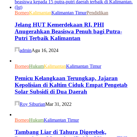
Borneo
Kalimantan
Kalimantan Timur
Pendidikan
Jelang HUT Kemerdekaan RI, PHI
Anugerahkan Beasiswa Penuh bagi Putra-
Putri Terbaik Kalimantan
admin
Agu 16, 2024
Borneo
Hukum
Kalimantan
Kalimantan Timur
Pemicu Kelangkaan Terungkap, Jajaran
Kepolisian di Kaltim Ciduk Empat Pengetab
Solar Subsidi di Dua Daerah
Roy Siburian
Mar 31, 2022
Borneo
Hukum
Kalimantan Timur
Tambang Liar di Tahura Digerebek,