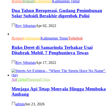
Borneo
Hukum
Kalimantan
Kalimantan Timur
Dua Tahun Beroperasi, Gudang Penimbunan
Solar Subsidi Berakhir digerebek Polisi
Roy Siburian
Apr 02, 2022
Borneo
Kalimantan
Kalimantan Timur
Terheboh
Ruko Deret di Samarinda Terbakar Usai
Ditabrak Mobil, 7 Penghuninya Tewas
Roy Siburian
Apr 17, 2022
Art
Global
Nasional
Urban
Menjaga Api Tetap Menyala Hingga Membuka
Ambang
admin
Jun 23, 2026