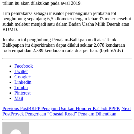
triliun itu akan dilakukan pada awal 2019.
Tim pemrakarsa sebagai inisiator pembangunan jembatan tol
penghubung sepanjang 6,5 kilometer dengan lebar 33 meter tersebut
sudah melebur menjadi satu dalam Badan Usaha Milik Daerah atau
BUMD.
Jembatan tol penghubung Penajam-Balikpapan di atas Teluk
Balikpapan itu diperkirakan dapat dilalui sekitar 2.078 kendaraan
roda empat dan 2.389 kendaraan roda dua per hari. (bp/hb/Adv)
Facebook
Twitter
Google+
Linkedin
Tumblr
Pinterest
Mail
Previous Post
BKPP Penajam Usulkan Honorer K2 Jadi PPPK
Next
Post
Proyek Pengerjaan “Coastal Road” Penajam Dihentikan