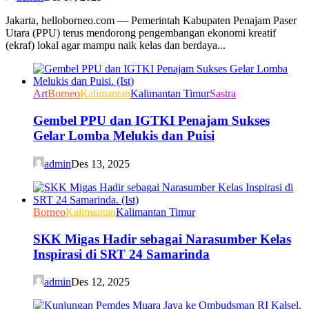
Jakarta, helloborneo.com — Pemerintah Kabupaten Penajam Paser
Utara (PPU) terus mendorong pengembangan ekonomi kreatif
(ekraf) lokal agar mampu naik kelas dan berdaya...
Art
Borneo
Kalimantan
Kalimantan Timur
Sastra
Gembel PPU dan IGTKI Penajam Sukses
Gelar Lomba Melukis dan Puisi
admin
Des 13, 2025
Borneo
Kalimantan
Kalimantan Timur
SKK Migas Hadir sebagai Narasumber Kelas
Inspirasi di SRT 24 Samarinda
admin
Des 12, 2025