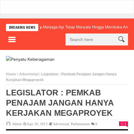
Menjaga Api Tetap Menyala Hingga Membuka Amba
BREAKING NEWS
Home
Advertorial
Legislator : Pemkab Penajam Jangan Hanya
Kerjakan Megaproyek
LEGISLATOR : PEMKAB
PENAJAM JANGAN HANYA
KERJAKAN MEGAPROYEK
Admin
Agu 20, 2015
Advertorial
,
Parlementaria
0
2