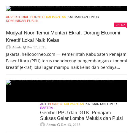
ADVERTORIAL
BORNEO
KALIMANTAN
KALIMANTAN TIMUR
KOMUNIKASI PUBLIK
Like
Mudyat Noor Temui Menteri Ekraf, Dorong Ekonomi
Kreatif Lokal Naik Kelas
Admin
Des 17, 2025
Jakarta, helloborneo.com — Pemerintah Kabupaten Penajam
Paser Utara (PPU) terus mendorong pengembangan ekonomi
kreatif (ekraf) lokal agar mampu naik kelas dan berdaya...
ART
BORNEO
KALIMANTAN
KALIMANTAN TIMUR
SASTRA
Gembel PPU dan IGTKI Penajam
Sukses Gelar Lomba Melukis dan Puisi
Admin
Des 13, 2025