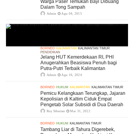
Warga Paser Temukan Bayi Dibuang
Dalam Tong Sampah
Admin
Agu 04, 2015
BORNEO
KALIMANTAN
KALIMANTAN TIMUR
PENDIDIKAN
Jelang HUT Kemerdekaan RI, PHI
Anugerahkan Beasiswa Penuh bagi
Putra-Putri Terbaik Kalimantan
Admin
Agu 16, 2024
BORNEO
HUKUM
KALIMANTAN
KALIMANTAN TIMUR
Pemicu Kelangkaan Terungkap, Jajaran
Kepolisian di Kaltim Ciduk Empat
Pengetab Solar Subsidi di Dua Daerah
Roy Siburian
Mar 31, 2022
BORNEO
HUKUM
KALIMANTAN TIMUR
Tambang Liar di Tahura Digerebek,