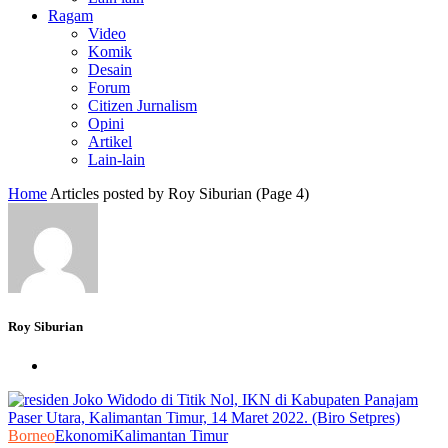
Ragam
Video
Komik
Desain
Forum
Citizen Jurnalism
Opini
Artikel
Lain-lain
Home
Articles posted by Roy Siburian
(Page 4)
Roy Siburian
Borneo
Ekonomi
Kalimantan Timur