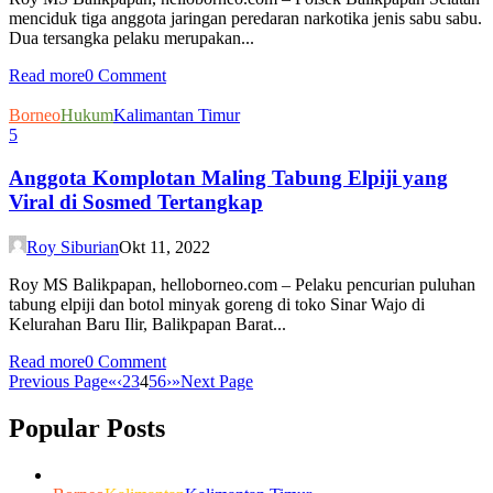
menciduk tiga anggota jaringan peredaran narkotika jenis sabu sabu.
Dua tersangka pelaku merupakan...
Read more
0 Comment
Borneo
Hukum
Kalimantan Timur
5
Anggota Komplotan Maling Tabung Elpiji yang
Viral di Sosmed Tertangkap
Roy Siburian
Okt 11, 2022
Roy MS Balikpapan, helloborneo.com – Pelaku pencurian puluhan
tabung elpiji dan botol minyak goreng di toko Sinar Wajo di
Kelurahan Baru Ilir, Balikpapan Barat...
Read more
0 Comment
Previous Page
«
‹
2
3
4
5
6
›
»
Next Page
Popular Posts