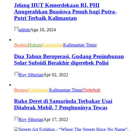
Jelang HUT Kemerdekaan RI, PHI
Anugerahkan Beasiswa Penuh bagi Putra-
Putri Terbaik Kalimantan
admin
Agu 16, 2024
Borneo
Hukum
Kalimantan
Kalimantan Timur
Dua Tahun Beroperasi, Gudang Penimbunan
Solar Subsidi Berakhir digerebek Polisi
Roy Siburian
Apr 02, 2022
Borneo
Kalimantan
Kalimantan Timur
Terheboh
Ruko Deret di Samarinda Terbakar Usai
Ditabrak Mobil, 7 Penghuninya Tewas
Roy Siburian
Apr 17, 2022