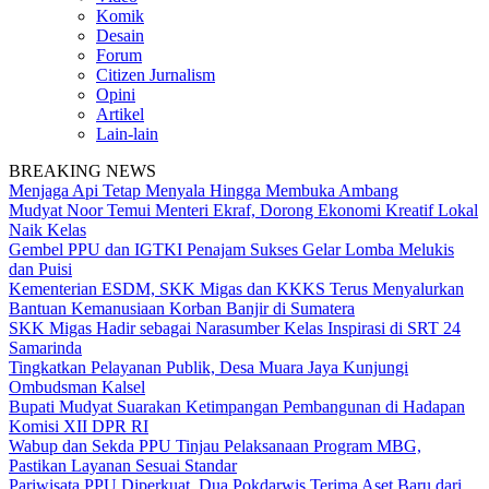
Komik
Desain
Forum
Citizen Jurnalism
Opini
Artikel
Lain-lain
BREAKING NEWS
Menjaga Api Tetap Menyala Hingga Membuka Ambang
Mudyat Noor Temui Menteri Ekraf, Dorong Ekonomi Kreatif Lokal
Naik Kelas
Gembel PPU dan IGTKI Penajam Sukses Gelar Lomba Melukis
dan Puisi
Kementerian ESDM, SKK Migas dan KKKS Terus Menyalurkan
Bantuan Kemanusiaan Korban Banjir di Sumatera
SKK Migas Hadir sebagai Narasumber Kelas Inspirasi di SRT 24
Samarinda
Tingkatkan Pelayanan Publik, Desa Muara Jaya Kunjungi
Ombudsman Kalsel
Bupati Mudyat Suarakan Ketimpangan Pembangunan di Hadapan
Komisi XII DPR RI
Wabup dan Sekda PPU Tinjau Pelaksanaan Program MBG,
Pastikan Layanan Sesuai Standar
Pariwisata PPU Diperkuat, Dua Pokdarwis Terima Aset Baru dari