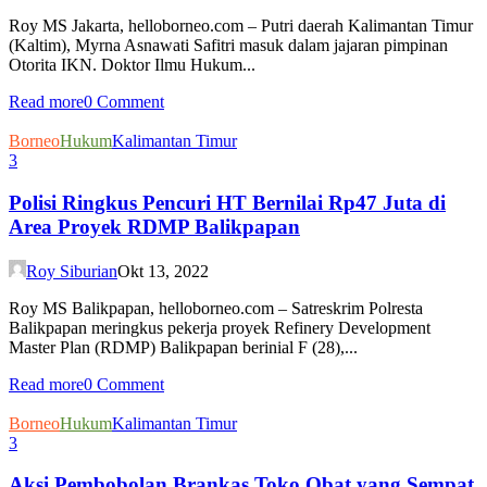
Roy MS Jakarta, helloborneo.com – Putri daerah Kalimantan Timur
(Kaltim), Myrna Asnawati Safitri masuk dalam jajaran pimpinan
Otorita IKN. Doktor Ilmu Hukum...
Read more
0 Comment
Borneo
Hukum
Kalimantan Timur
3
Polisi Ringkus Pencuri HT Bernilai Rp47 Juta di
Area Proyek RDMP Balikpapan
Roy Siburian
Okt 13, 2022
Roy MS Balikpapan, helloborneo.com – Satreskrim Polresta
Balikpapan meringkus pekerja proyek Refinery Development
Master Plan (RDMP) Balikpapan berinial F (28),...
Read more
0 Comment
Borneo
Hukum
Kalimantan Timur
3
Aksi Pembobolan Brankas Toko Obat yang Sempat