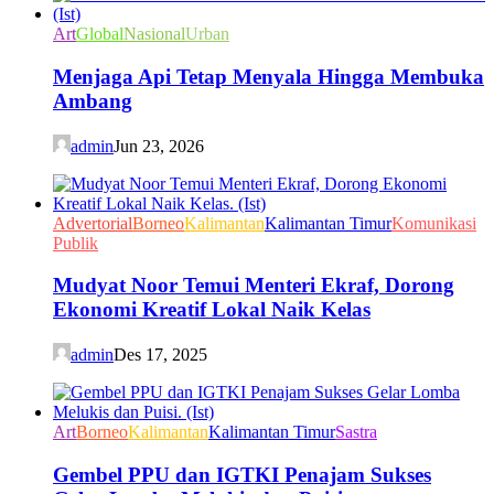
Art
Global
Nasional
Urban
Menjaga Api Tetap Menyala Hingga Membuka
Ambang
admin
Jun 23, 2026
Advertorial
Borneo
Kalimantan
Kalimantan Timur
Komunikasi
Publik
Mudyat Noor Temui Menteri Ekraf, Dorong
Ekonomi Kreatif Lokal Naik Kelas
admin
Des 17, 2025
Art
Borneo
Kalimantan
Kalimantan Timur
Sastra
Gembel PPU dan IGTKI Penajam Sukses