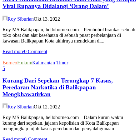
Viral Rupanya Didalangi ‘Orang Dalam’
Roy Siburian
Okt 13, 2022
Roy MS Balikpapan, helloborneo.com – Pembobol brankas sebuah
toko obat dan alat kesehatan di sebuah pusat perbelanjaan di
kawasan Balikpapan Kota akhirnya mendekam di...
Read more
0 Comment
Borneo
Hukum
Kalimantan Timur
5
Kurang Dari Sepekan Terungkap 7 Kasus,
Peredaran Narkotika di Balikpapan
Mengkhawatirkan
Roy Siburian
Okt 12, 2022
Roy MS Balikpapan, helloborneo.com – Dalam kurun waktu
kurang dari sepekan, jajaran kepolisian di Kota Balikpapan
mengungkap tujuh kasus peredaran dan penyalahgunaan...
Read more
0 Comment