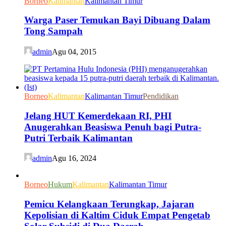
Borneo
Kalimantan
Kalimantan Timur
Warga Paser Temukan Bayi Dibuang Dalam
Tong Sampah
admin
Agu 04, 2015
Borneo
Kalimantan
Kalimantan Timur
Pendidikan
Jelang HUT Kemerdekaan RI, PHI
Anugerahkan Beasiswa Penuh bagi Putra-
Putri Terbaik Kalimantan
admin
Agu 16, 2024
Borneo
Hukum
Kalimantan
Kalimantan Timur
Pemicu Kelangkaan Terungkap, Jajaran
Kepolisian di Kaltim Ciduk Empat Pengetab