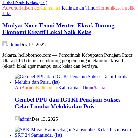
Advertorial
Borneo
Kalimantan
Kalimantan Timur
Komunikasi Publik
Like
Mudyat Noor Temui Menteri Ekraf, Dorong
Ekonomi Kreatif Lokal Naik Kelas
admin
Des 17, 2025
Jakarta, helloborneo.com — Pemerintah Kabupaten Penajam Paser
Utara (PPU) terus mendorong pengembangan ekonomi kreatif
(ekraf) lokal agar mampu naik kelas dan berdaya...
Art
Borneo
Kalimantan
Kalimantan Timur
Sastra
Gembel PPU dan IGTKI Penajam Sukses
Gelar Lomba Melukis dan Puisi
admin
Des 13, 2025