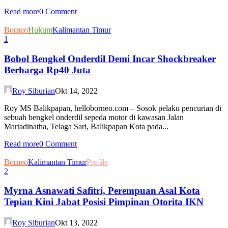
Read more
0 Comment
Borneo
Hukum
Kalimantan Timur
1
Bobol Bengkel Onderdil Demi Incar Shockbreaker
Berharga Rp40 Juta
Roy Siburian
Okt 14, 2022
Roy MS Balikpapan, helloborneo.com – Sosok pelaku pencurian di
sebuah bengkel onderdil sepeda motor di kawasan Jalan
Martadinatha, Telaga Sari, Balikpapan Kota pada...
Read more
0 Comment
Borneo
Kalimantan Timur
Profile
2
Myrna Asnawati Safitri, Perempuan Asal Kota
Tepian Kini Jabat Posisi Pimpinan Otorita IKN
Roy Siburian
Okt 13, 2022