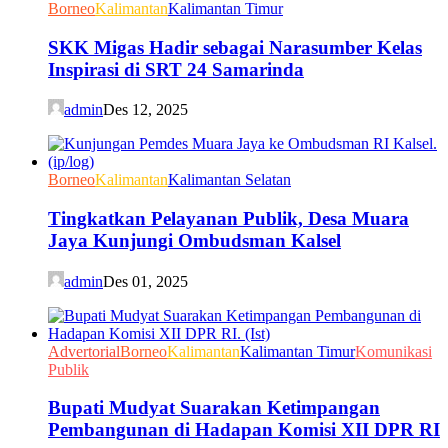
Borneo
Kalimantan
Kalimantan Timur
SKK Migas Hadir sebagai Narasumber Kelas
Inspirasi di SRT 24 Samarinda
admin
Des 12, 2025
Borneo
Kalimantan
Kalimantan Selatan
Tingkatkan Pelayanan Publik, Desa Muara
Jaya Kunjungi Ombudsman Kalsel
admin
Des 01, 2025
Advertorial
Borneo
Kalimantan
Kalimantan Timur
Komunikasi
Publik
Bupati Mudyat Suarakan Ketimpangan
Pembangunan di Hadapan Komisi XII DPR RI