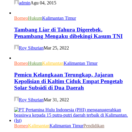
admin
Agu 04, 2015
Borneo
Hukum
Kalimantan Timur
Tambang Liar di Tahura Digerebek,
Penambang Mengaku dibekingi Kasum TNI
Roy Siburian
Mar 25, 2022
Borneo
Hukum
Kalimantan
Kalimantan Timur
Pemicu Kelangkaan Terungkap, Jajaran
Kepolisian di Kaltim Ciduk Empat Pengetab
Solar Subsidi di Dua Daerah
Roy Siburian
Mar 31, 2022
Borneo
Kalimantan
Kalimantan Timur
Pendidikan