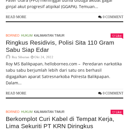
Paser Utara (PPU) meninggal dunia diduga akibat gagal
ginjal akut progresif atipikal (GGAPA). Temuan...
READ MORE
0 COMMENT
BORNEO
HUKUM
KALIMANTAN TIMUR
Like
Ringkus Residivis, Polisi Sita 110 Gram
Sabu Siap Edar
Roy Siburian
Okt 24, 2022
Roy MS Balikpapan, helloborneo.com – Peredaran narkotika
sabu sabu berjumlah lebih dari satu ons berhasil
digagalkan aparat Satresnarkoba Polresta Balikpapan.
Dalam...
READ MORE
0 COMMENT
BORNEO
HUKUM
KALIMANTAN TIMUR
Like
Berkomplot Curi Kabel di Tempat Kerja,
Lima Sekuriti PT KRN Diringkus