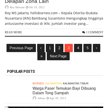
Delapan Zona Lain
Roy Siburian
Okt 19, 2022
Roy MS Jakarta, helloborneo.com – Kepala Otorita Ibukota
Nusantara (IKN) Bambang Susantono mengungkap tingginya
antusiasme investasi di IKN. Jumlah investor yang...
READ MORE
1 COMMENT
Previous Page
‹
1
2
3
4
5
›
»
Next Page
POPULAR POSTS
BORNEO
KALIMANTAN
KALIMANTAN TIMUR
Warga Paser Temukan Bayi Dibuang
Dalam Tong Sampah
Admin
Agu 04, 2015