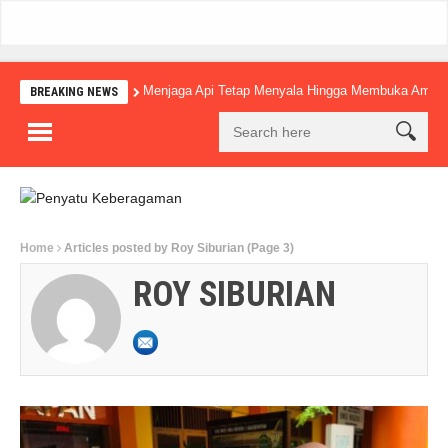
Menjaga Api Tetap Menyala Hingga Membuka Amba
BREAKING NEWS
Home
Articles posted by Roy Siburian
(Page 3)
ROY SIBURIAN